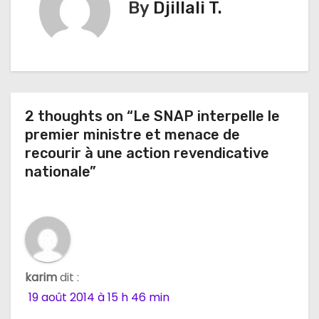
By
Djillali T.
g
a
t
i
2 thoughts on “Le SNAP interpelle le
premier ministre et menace de
o
recourir à une action revendicative
n
nationale”
d
e
l
karim
dit :
’
19 août 2014 à 15 h 46 min