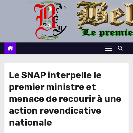
S
k
i
p
t
o
c
o
n
Le SNAP interpelle le
t
premier ministre et
e
n
menace de recourir à une
t
action revendicative
nationale