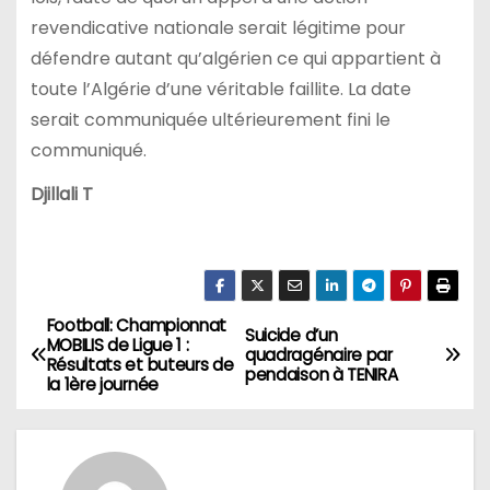
revendicative nationale serait légitime pour
défendre autant qu’algérien ce qui appartient à
toute l’Algérie d’une véritable faillite. La date
serait communiquée ultérieurement fini le
communiqué.
Djillali T
Football: Championnat
N
Suicide d’un
MOBILIS de Ligue 1 :
quadragénaire par
Résultats et buteurs de
a
pendaison à TENIRA
la 1ère journée
v
i