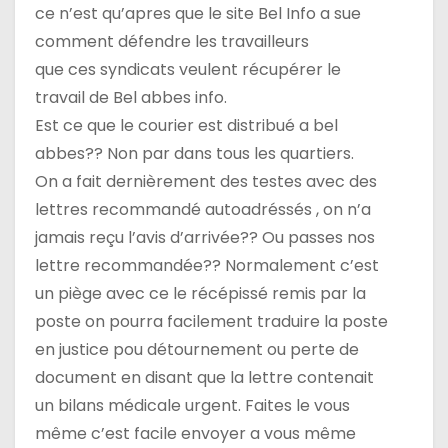
a
ce n’est qu’apres que le site Bel Info a sue
r
comment défendre les travailleurs
que ces syndicats veulent récupérer le
t
travail de Bel abbes info.
i
Est ce que le courier est distribué a bel
abbes?? Non par dans tous les quartiers.
c
On a fait dernièrement des testes avec des
l
lettres recommandé autoadréssés , on n’a
jamais reçu l’avis d’arrivée?? Ou passes nos
e
lettre recommandée?? Normalement c’est
un piège avec ce le récépissé remis par la
poste on pourra facilement traduire la poste
en justice pou détournement ou perte de
document en disant que la lettre contenait
un bilans médicale urgent. Faites le vous
même c’est facile envoyer a vous même