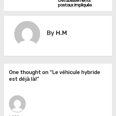
d’établissements
postaux impliqués
i
g
a
By
H.M
t
i
o
n
One thought on “Le véhicule hybride
est déjà là!”
d
e
l