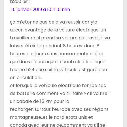
’
b200
dit :
15 janvier 2019 à 10 h 16 min
a
ça m’etonne que cela va reussir car y’a
r
aucun avantage de la voiture électrique. un
t
travailleur qui prend sa voiture au travail, il va
laisser éteinte pendant 8 heures. donc 8
i
heures par jours sans consommation alors
c
que dans l’électrique la centrale électrique
tourne h24 que soit le véhicule est garée ou
l
en circulation..
e
et lorsque le vehicule electrique tombe sec
de batterie comment va t’il faire ?? il va tirer
un cabale de 15 km pour la
recharger..surtout l’europe avec ses régions
montagneuse..et le nord etats unis et
canada avec leur neige..comment va t’il se