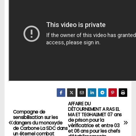
AFFAIRE DU
N
DÉTOURNEMENT A RAS EL
Compagne de
MA ET TEGHALIMET 07 ans
a
sensibilisation sur les
de prison pour la
dangers du monoxyde
vérificatrice et entre 03
de Carbone La SDC dans
v
et 06 ans pour les chefs
un éternel combat