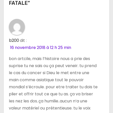
FATALE”
o
n
d
e
b200
dit :
l
16 novembre 2018 à 12 h 25 min
’
bon artcile, mais l’histoire nous a prie des
suprise tu ne sais ou ça peut veneir. tu prend
a
le cas du cancer si Dieu le met entre une
r
main comme asiatique tout le pouvoir
mondial s’écroule. pour etre traiter tu dois te
t
plier et offrir tout ce que tu as. ça va briser
i
les nez les dos..ça humilie..aucun n’a une
valeur matériel ou prétentieuse. tu le voix
c