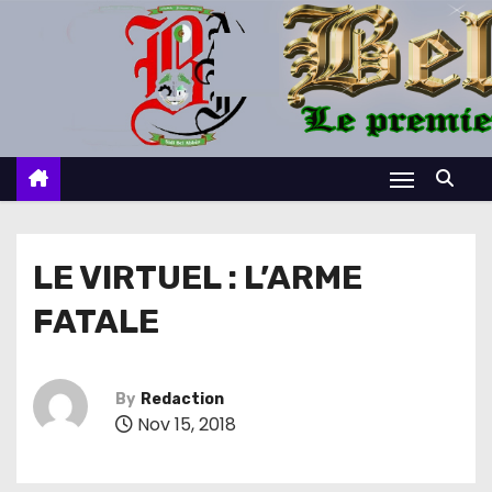
S
k
i
p
t
o
c
o
n
LE VIRTUEL : L’ARME
t
FATALE
e
n
t
By
Redaction
Nov 15, 2018