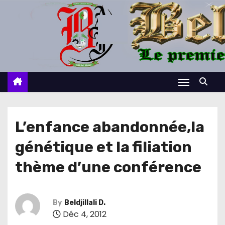
S
k
i
p
t
o
c
o
n
L’enfance abandonnée,la
t
génétique et la filiation
e
n
thème d’une conférence
t
By
Beldjillali D.
Déc 4, 2012