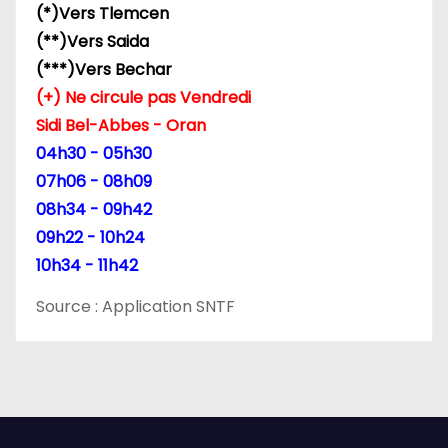
(*)Vers Tlemcen
a
(**)Vers Saida
r
(***)Vers Bechar
(+) Ne circule pas Vendredi
t
Sidi Bel-Abbes - Oran
i
04h30 - 05h30
07h06 - 08h09
c
08h34 - 09h42
l
09h22 - 10h24
10h34 - 11h42
e
Source : Application SNTF