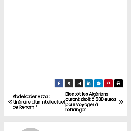
Bientôt les Algériens
N
Abdelkader Azza :
auront droit à 500 euros
Itinéraire d’un intellectuel
pour voyager à
a
de Renom *
l’étranger
v