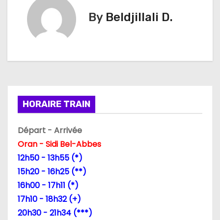
i
By
Beldjillali D.
g
a
t
i
HORAIRE TRAIN
o
n
Départ - Arrivée
Oran - Sidi Bel-Abbes
d
12h50 - 13h55 (*)
e
15h20 - 16h25 (**)
16h00 - 17h11 (*)
l
17h10 - 18h32 (+)
’
20h30 - 21h34 (***)