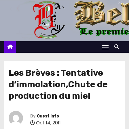
S
k
i
p
t
o
c
o
n
Les Brèves : Tentative
t
d’immolation,Chute de
e
n
production du miel
t
By
Ouest Info
Oct 14, 2011