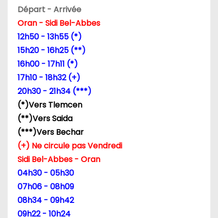
Départ - Arrivée
n
Oran - Sidi Bel-Abbes
d
12h50 - 13h55 (*)
15h20 - 16h25 (**)
e
16h00 - 17h11 (*)
l
17h10 - 18h32 (+)
20h30 - 21h34 (***)
’
(*)Vers Tlemcen
a
(**)Vers Saida
(***)Vers Bechar
r
(+) Ne circule pas Vendredi
t
Sidi Bel-Abbes - Oran
04h30 - 05h30
i
07h06 - 08h09
c
08h34 - 09h42
09h22 - 10h24