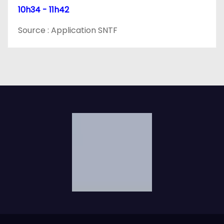
l
10h34 - 11h42
e
Source : Application SNTF