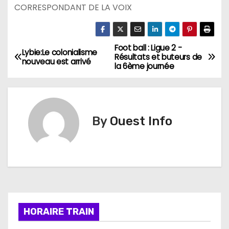
CORRESPONDANT DE LA VOIX
Foot ball : Ligue 2 -
N
Lybie:Le colonialisme
Résultats et buteurs de
nouveau est arrivé
la 6ème journée
a
v
i
By
Ouest Info
g
a
t
i
HORAIRE TRAIN
o