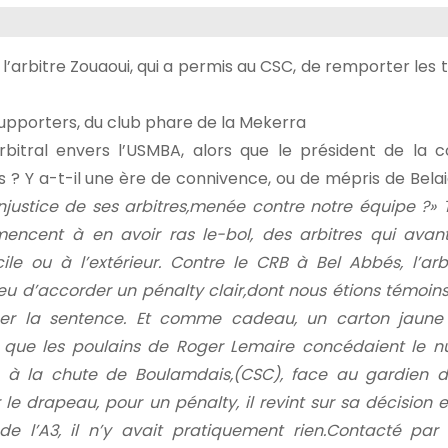
 l’arbitre Zouaoui, qui a permis au CSC, de remporter les t
 supporters, du club phare de la Mekerra
itral envers l’USMBA, alors que le président de la 
s ? Y a-t-il une ère de connivence, ou de mépris de Bela
injustice de ses arbitres,
menée contre notre équipe ?
» 
encent à en avoir ras le-
bol, des arbitres qui ava
cile
ou à l’extérieur. Contre le
CRB à Bel Abbés, l’ar
ieu
d’accorder un pénalty clair,
dont nous étions témoin
ser la
sentence.
Et comme cadeau, un carton
jaune
s que les poulains
de Roger Lemaire concédaient
le nu
e à la chute de Boulamdais,
(CSC), face au gardien
d
r le drapeau, pour
un pénalty, il revint
sur sa décision 
de l’A3, il
n’y avait pratiquement rien.
Contacté par 