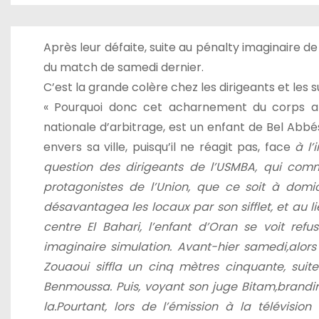
Après leur défaite, suite au pénalty imaginaire de
du match de samedi dernier.
C’est la grande colère chez les dirigeants et les
« Pourquoi donc cet acharnement du corps arb
nationale d’arbitrage, est un enfant de Bel Abbé
envers sa ville, puisqu’il ne réagit pas, face
à l’
question des dirigeants
de l’USMBA, qui
comm
protagonistes de
l’Union, que ce soit à domi
désavantagea les locaux
par son sifflet, et au l
centre El Bahari, l’enfant
d’Oran se voit refu
imaginaire
simulation. Avant-hier samedi,
alor
Zouaoui
siffla un cinq mètres cinquante,
suit
Benmoussa.
Puis, voyant son juge Bitam,
brandi
la
.
Pourtant, lors de l’émission
à la télévision 