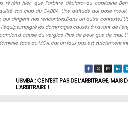
ous révéla
hier, que l’arbitre déclara<
au capitaine Benat
quitté son
club du CABBA.
Une attitude qui pose
moult 
, qui dirigent nos rencontres.
Dans un autre contexte,
l’
 l’équipe,
malgré les dommages causés
à l’avant de l’en
 camion,
à cause du verglas. Plus de
peur que de mal.
L
domicile, face au
MCA, car un faux pas est s
trictement int
USMBA : CE N’EST PAS DE L’ARBITRAGE, MAIS D
L’ARBITRAIRE !