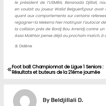
le
président de l’USMBA,
Bensnada Djillali, n
en
voulait au joueur Walid Belguerfi,
pour avoir 
quant aux
comportements sur certains
referees
regagner<
la Mekerra hier matin,
par l’autocar de
la collision près de Bordj
Bou Arreridj contre un
Assa Mokhtar
pense déjà au prochain
match, à 
.B. Didéne
Foot ball: Championnat de Ligue 1 Seniors :
N
Résultats et buteurs de la 21ème journée
a
v
i
By
Beldjillali D.