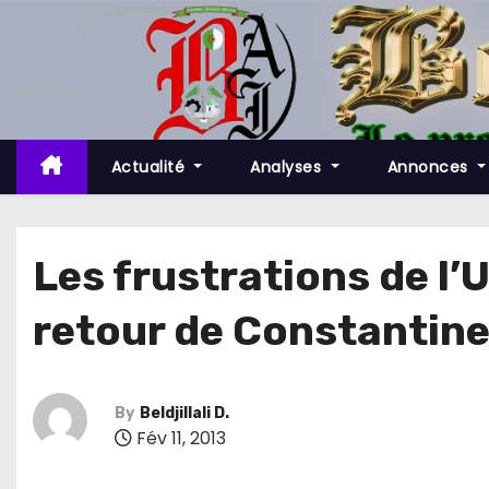
S
k
i
p
t
o
Actualité
Analyses
Annonces
c
o
n
Les frustrations de l’
t
retour de Constantin
e
n
t
By
Beldjillali D.
Fév 11, 2013