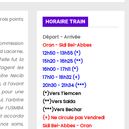
rois points
HORAIRE TRAIN
Départ - Arrivée
commission
Oran - Sidi Bel-Abbes
id Lacarne,
12h50 - 13h55 (*)
Telle fut la
15h20 - 16h25 (**)
ntagent
les
16h00 - 17h11 (*)
bitre
Necib
17h10 - 18h32 (+)
s, à
l’avant
20h30 - 21h34 (***)
 pour une
(*)Vers Tlemcen
l, l’arbitre
(**)Vers Saida
e l’USMBA
(***)Vers Bechar
et accorda
(+) Ne circule pas Vendredi
nos soins,
Sidi Bel-Abbes - Oran