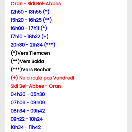
Oran - Sidi Bel-Abbes
d
12h50 - 13h55 (*)
15h20 - 16h25 (**)
e
16h00 - 17h11 (*)
l
17h10 - 18h32 (+)
20h30 - 21h34 (***)
’
(*)Vers Tlemcen
a
(**)Vers Saida
(***)Vers Bechar
r
(+) Ne circule pas Vendredi
t
Sidi Bel-Abbes - Oran
04h30 - 05h30
i
07h06 - 08h09
c
08h34 - 09h42
09h22 - 10h24
l
10h34 - 11h42