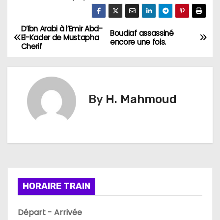
D’Ibn Arabi à l’Emir Abd-
N
Boudiaf assassiné
El-Kader de Mustapha
encore une fois.
Cherif
a
v
i
By
H. Mahmoud
g
a
t
i
HORAIRE TRAIN
o
Départ - Arrivée
n