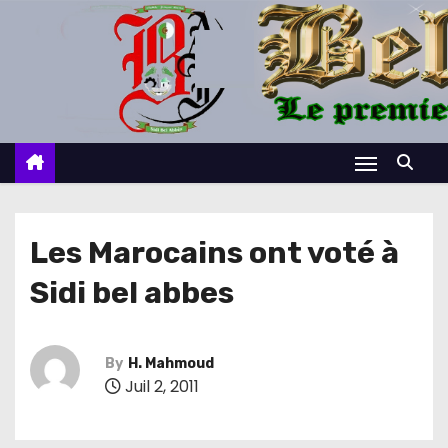
S
k
i
p
t
o
c
o
n
Les Marocains ont voté à
t
Sidi bel abbes
e
n
t
By
H. Mahmoud
Juil 2, 2011