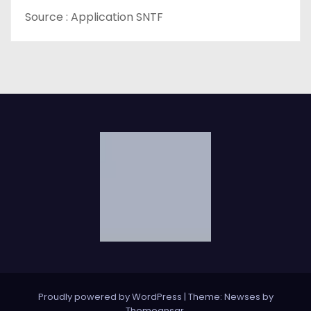
e
Source : Application SNTF
Proudly powered by WordPress
|
Theme: Newses by
Themeansar
.