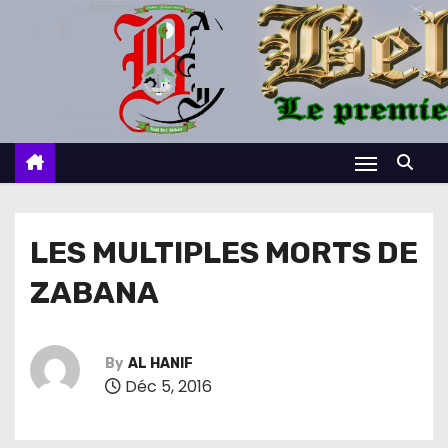
S
k
i
p
t
o
c
o
n
LES MULTIPLES MORTS DE
t
ZABANA
e
n
t
By
AL HANIF
Déc 5, 2016