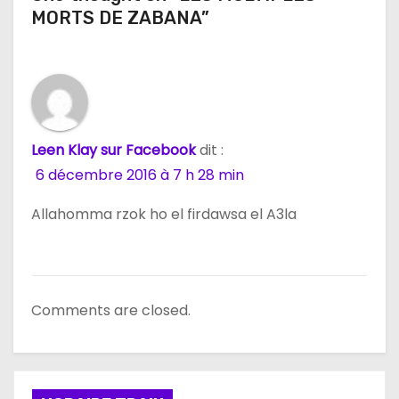
MORTS DE ZABANA”
o
n
d
e
Leen Klay sur Facebook
dit :
l
6 décembre 2016 à 7 h 28 min
’
Allahomma rzok ho el firdawsa el A3la
a
r
Comments are closed.
t
i