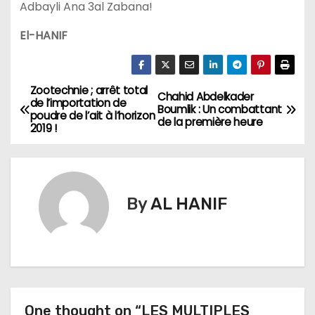
Adbayli Ana 3al Zabana!
El-HANIF
Zootechnie ; arrêt total
N
Chahid Abdelkader
de l’importation de
Boumlik : Un combattant
poudre de l’ait à l’horizon
a
de la première heure
2019 !
v
i
By
AL HANIF
g
a
t
i
One thought on “LES MULTIPLES