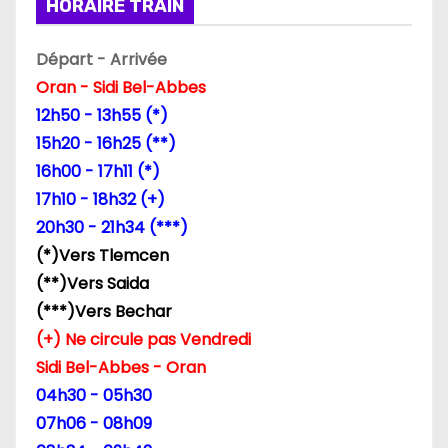
c
HORAIRE TRAIN
l
Départ - Arrivée
e
Oran - Sidi Bel-Abbes
12h50 - 13h55 (*)
15h20 - 16h25 (**)
16h00 - 17h11 (*)
17h10 - 18h32 (+)
20h30 - 21h34 (***)
(*)Vers Tlemcen
(**)Vers Saida
(***)Vers Bechar
(+) Ne circule pas Vendredi
Sidi Bel-Abbes - Oran
04h30 - 05h30
07h06 - 08h09