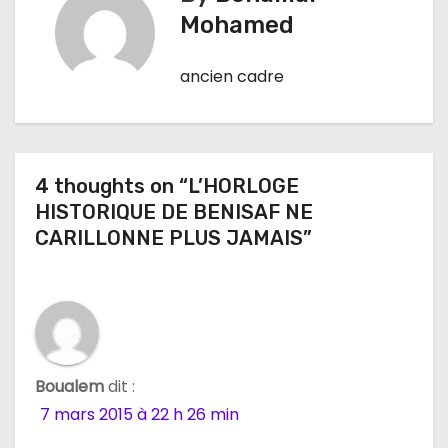
i
Mohamed
g
ancien cadre
a
t
i
4 thoughts on “L’HORLOGE
HISTORIQUE DE BENISAF NE
o
CARILLONNE PLUS JAMAIS”
n
d
e
Boualem
dit :
l
7 mars 2015 à 22 h 26 min
’