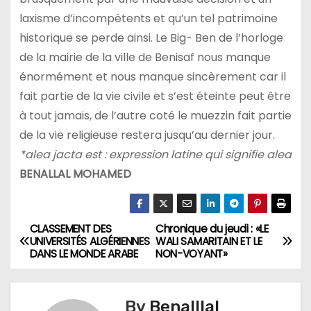
laxisme d’incompétents et qu’un tel patrimoine
historique se perde ainsi. Le Big- Ben de l’horloge
de la mairie de la ville de Benisaf nous manque
énormément et nous manque sincèrement car il
fait partie de la vie civile et s’est éteinte peut être
à tout jamais, de l’autre coté le muezzin fait partie
de la vie religieuse restera jusqu’au dernier jour.
*alea jacta est : expression latine qui signifie alea
BENALLAL MOHAMED
CLASSEMENT DES
Chronique du jeudi : «LE
N
UNIVERSITÉS ALGÉRIENNES
WALI SAMARITAIN ET LE
DANS LE MONDE ARABE
NON-VOYANT»
a
v
By
Benalllal