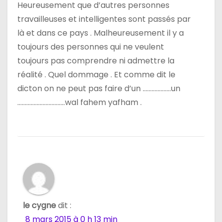
Heureusement que d’autres personnes
a
travailleuses et intelligentes sont passés par
là et dans ce pays . Malheureusement il y a
r
toujours des personnes qui ne veulent
t
toujours pas comprendre ni admettre la
réalité . Quel dommage . Et comme dit le
i
dicton on ne peut pas faire d’un ……………….un
c
…………………………..wal fahem yafham .
l
e
le cygne
dit :
8 mars 2015 à 0 h 13 min