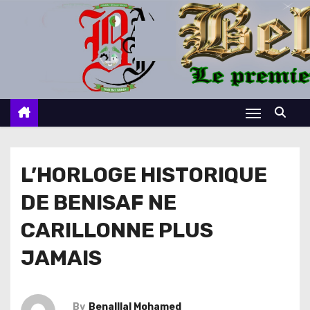
S
k
i
p
t
o
c
o
n
L’HORLOGE HISTORIQUE
t
DE BENISAF NE
e
n
CARILLONNE PLUS
t
JAMAIS
By
Benalllal Mohamed