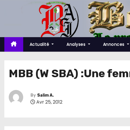
S
k
i
p
t
o
Actualité
Analyses
Annonces
c
o
n
MBB (W SBA) :Une femm
t
e
n
By
Salim A.
t
Avr 25, 2012