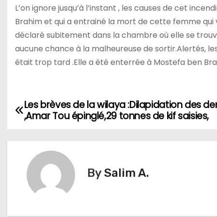
L’on ignore jusqu’à l’instant , les causes de cet inc
Brahim et qui a entrainé la mort de cette femme qui vi
déclaré subitement dans la chambre où elle se trouv
aucune chance à la malheureuse de sortir.Alertés, le
était trop tard .Elle a été enterrée à Mostefa ben Bra
Les brèves de la wilaya :Dilapidation des de
N
,Amar Tou épinglé,29 tonnes de kif saisies,
a
v
i
By
Salim A.
g
a