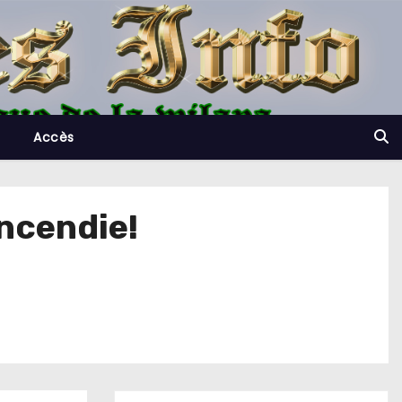
Accès
ncendie!