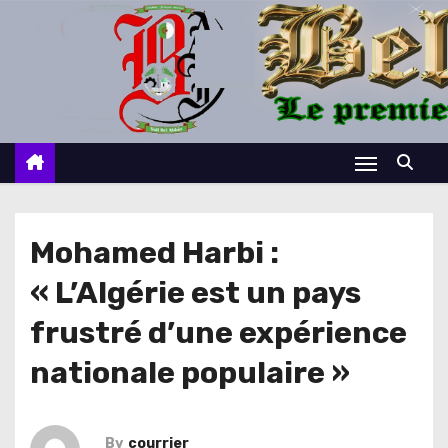
S
k
i
p
t
o
c
o
n
Mohamed Harbi :
t
« L’Algérie est un pays
e
n
frustré d’une expérience
t
nationale populaire »
By
courrier