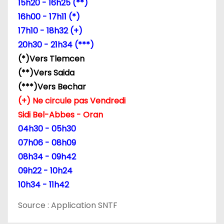
15h20 - 16h25 (**)
l
16h00 - 17h11 (*)
17h10 - 18h32 (+)
’
20h30 - 21h34 (***)
a
(*)Vers Tlemcen
(**)Vers Saida
r
(***)Vers Bechar
t
(+) Ne circule pas Vendredi
Sidi Bel-Abbes - Oran
i
04h30 - 05h30
c
07h06 - 08h09
08h34 - 09h42
l
09h22 - 10h24
e
10h34 - 11h42
Source : Application SNTF