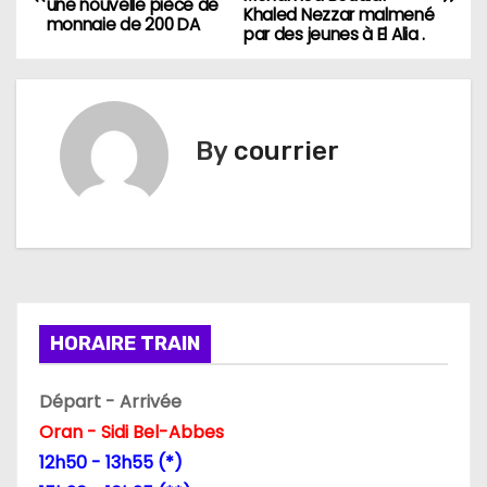
a
une nouvelle pièce de
Khaled Nezzar malmené
monnaie de 200 DA
par des jeunes à El Alia .
v
i
g
By
courrier
a
t
i
o
HORAIRE TRAIN
n
Départ - Arrivée
d
Oran - Sidi Bel-Abbes
12h50 - 13h55 (*)
e