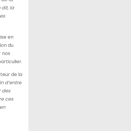
it, la
ces
rise en
ion du
r nos
articulier.
teur de la
in d’entre
r des
re ces
 en