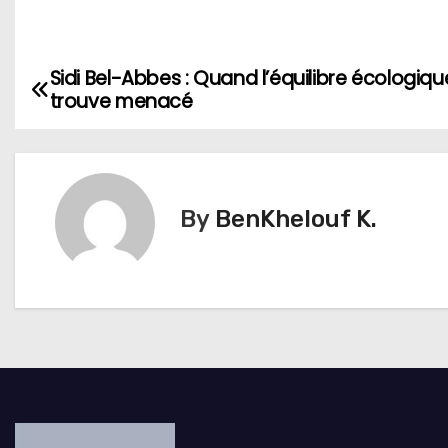
Sidi Bel-Abbes : Quand l’équilibre écologiqu
N
trouve menacé
a
v
i
By
BenKhelouf K.
g
a
t
i
o