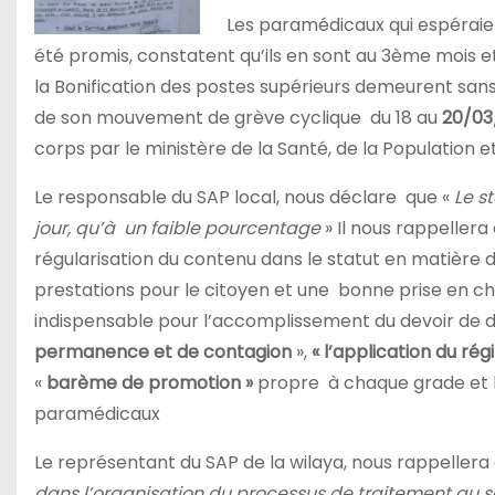
Les paramédicaux qui espéraient 
été promis, constatent qu’ils en sont au 3ème mois et
la Bonification des postes supérieurs demeurent sans a
de son mouvement de grève cyclique du 18 au
20/03
corps par le ministère de la Santé, de la Population e
Le responsable du SAP local, nous déclare que «
Le st
jour, qu’à un faible pourcentage
» Il nous rappellera
régularisation du contenu dans le statut en matière 
prestations pour le citoyen et une bonne prise en ch
indispensable pour l’accomplissement du devoir de 
permanence et de contagion
»,
« l’application du ré
«
barème de promotion »
propre à chaque grade et 
paramédicaux
Le représentant du SAP de la wilaya, nous rappellera 
dans l’organisation du processus de traitement au ser