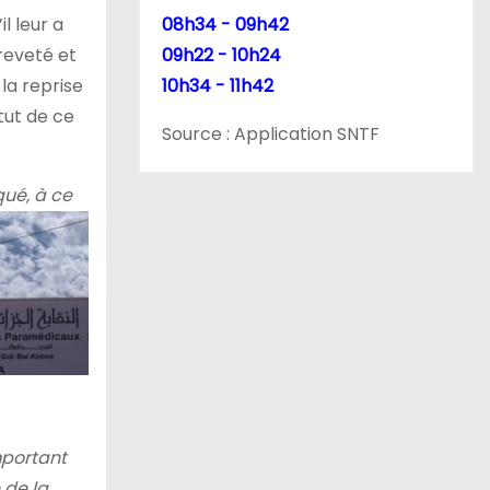
l leur a
08h34 - 09h42
Breveté et
09h22 - 10h24
la reprise
10h34 - 11h42
tut de ce
Source : Application SNTF
qué, à ce
mportant
 de la