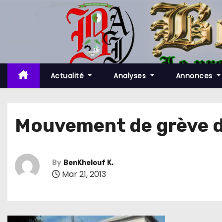
S
k
i
p
t
o
Actualité
Analyses
Annonces
c
o
n
Mouvement de grève de
t
e
n
By
BenKhelouf K.
t
Mar 21, 2013