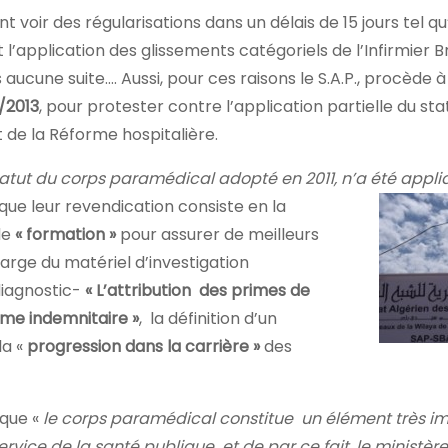
voir des régularisations dans un délais de 15 jours tel qu’i
 l’application des glissements catégoriels de l’Infirmier 
ucune suite…. Aussi, pour ces raisons le S.A.P., procède à 
/2013
, pour protester contre l’application partielle du sta
t de la Réforme hospitalière.
atut du corps paramédical adopté en 2011, n’a été
appli
 que leur revendication consiste en la
de
« formation »
pour assurer de meilleurs
arge du matériel d’investigation
diagnostic-
« L’attribution des primes de
gime indemnitaire »
, la définition d’un
la «
progression dans la carrière »
des
que «
le corps paramédical constitue un élément très i
vice de la santé publique et de par ce fait, le ministère