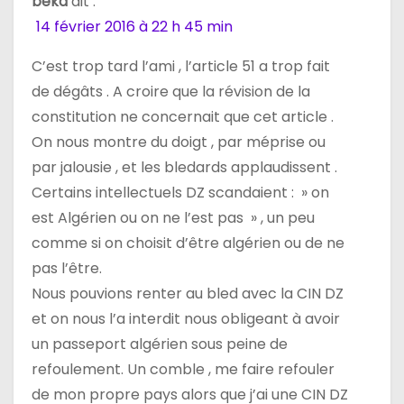
e
beka
dit :
14 février 2016 à 22 h 45 min
l
C’est trop tard l’ami , l’article 51 a trop fait
’
de dégâts . A croire que la révision de la
a
constitution ne concernait que cet article .
On nous montre du doigt , par méprise ou
r
par jalousie , et les bledards applaudissent .
t
Certains intellectuels DZ scandaient : » on
est Algérien ou on ne l’est pas » , un peu
i
comme si on choisit d’être algérien ou de ne
c
pas l’être.
Nous pouvions renter au bled avec la CIN DZ
l
et on nous l’a interdit nous obligeant à avoir
e
un passeport algérien sous peine de
refoulement. Un comble , me faire refouler
de mon propre pays alors que j’ai une CIN DZ