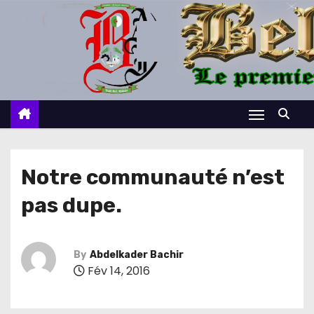
S
k
i
p
t
o
c
o
n
Notre communauté n’est
t
pas dupe.
e
n
t
By
Abdelkader Bachir
Fév 14, 2016