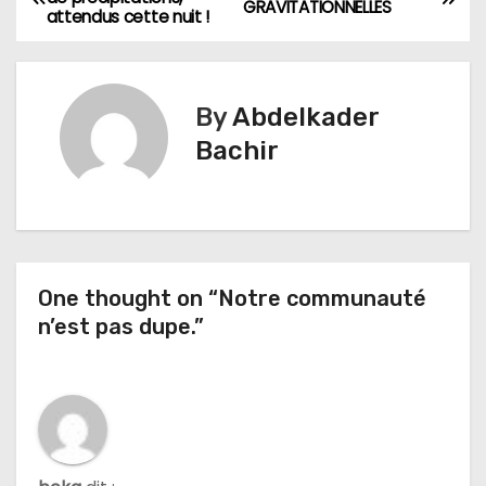
GRAVITATIONNELLES
attendus cette nuit !
a
v
By
Abdelkader
i
Bachir
g
a
t
One thought on “Notre communauté
i
n’est pas dupe.”
o
n
d