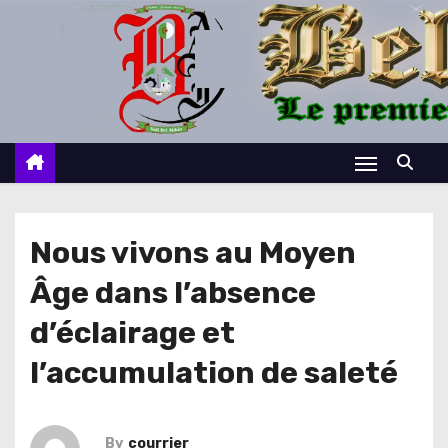
S
k
i
p
t
o
c
o
n
Nous vivons au Moyen
t
Âge dans l’absence
e
n
d’éclairage et
t
l’accumulation de saleté
By
courrier