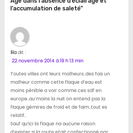
Âge dans l’absence d’éclairage et
n
l’accumulation de saleté”
d
e
l
lila
dit :
’
22 novembre 2014 à 19 h 13 min
a
Toutes villes ont leurs malheurs..des fois un
malheur comme cette flaque d’eau est
r
moins pénible a voir comme ces sdf en
t
europe..au’moins la nuit on entend pas la
flaque gémires de froid et de faim..tout es
i
relatif..
c
Sauf qu’ici la flaque na aucune raison
d’exister si la route etait confectionné par