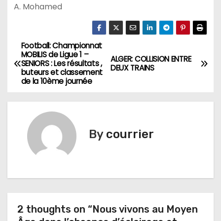
A. Mohamed
Football: Championnat
N
MOBILIS de Ligue 1 –
ALGER: COLLISION ENTRE
SENIORS : Les résultats ,
a
DEUX TRAINS
buteurs et classement
de la 10ème journée
v
i
g
By
courrier
a
t
i
2 thoughts on “Nous vivons au Moyen
o