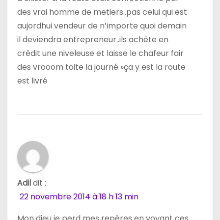
l
des vrai homme de metiers..pas celui qui est
e
aujordhui vendeur de n’importe quoi demain
il deviendra entrepreneur..ils achéte en
crédit une niveleuse et laisse le chafeur fair
des vrooom toite la journé »ça y est la route
est livré
Adil
dit :
22 novembre 2014 à 18 h 13 min
Mon dieu je perd mes repères en voyant ces