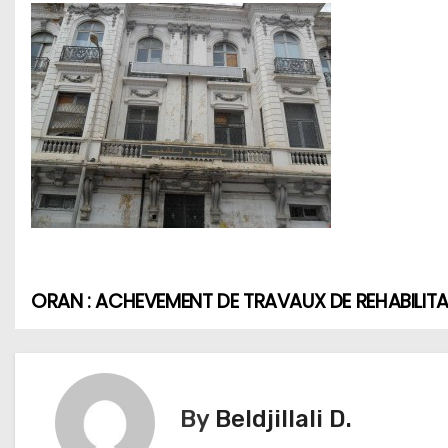
ORAN : ACHEVEMENT DE TRAVAUX DE REHABILITAT
N
a
v
By
Beldjillali D.
i