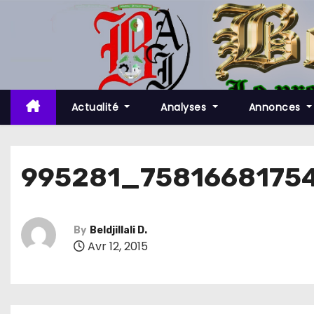
S
k
i
p
t
o
Actualité
Analyses
Annonces
c
o
n
995281_7581668175
t
e
n
By
Beldjillali D.
t
Avr 12, 2015