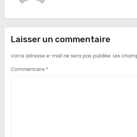
g
a
t
Laisser un commentaire
i
Votre adresse e-mail ne sera pas publiée.
Les champ
o
Commentaire
*
n
d
e
l
’