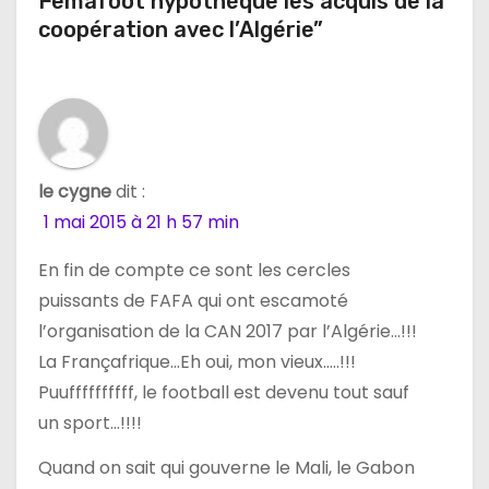
Femafoot hypothèque les acquis de la
n
coopération avec l’Algérie”
d
e
l
le cygne
dit :
’
1 mai 2015 à 21 h 57 min
a
En fin de compte ce sont les cercles
r
puissants de FAFA qui ont escamoté
l’organisation de la CAN 2017 par l’Algérie…!!!
t
La Françafrique…Eh oui, mon vieux…..!!!
i
Puuffffffffff, le football est devenu tout sauf
un sport…!!!!
c
Quand on sait qui gouverne le Mali, le Gabon
l