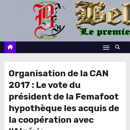
S
k
i
p
t
o
c
o
n
Organisation de la CAN
t
2017 : Le vote du
e
n
président de la Femafoot
t
hypothèque les acquis de
la coopération avec