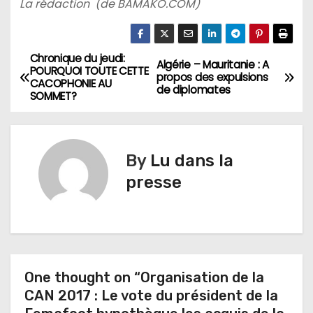
La rédaction (de BAMAKO.COM)
Chronique du jeudi:
N
Algérie – Mauritanie : A
POURQUOI TOUTE CETTE
propos des expulsions
CACOPHONIE AU
a
de diplomates
SOMMET?
v
i
By
Lu dans la
g
presse
a
t
i
One thought on “Organisation de la
CAN 2017 : Le vote du président de la
o