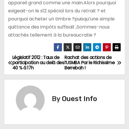
appareil grand comme une main.Alors pourquoi
exigeait-on le s12 spécial lors du retrait ? et
pourquoi acheter un timbre ?puisqu’une simple
quittance des impôts suffisait ,Sommes-nous
attachés tellement à la bureaucratie ?
Législatif 2012 : Taux de
Rachat des actions de
N
participation au delà des
l’USMBA Par le Richissime
40 % à 17h
Berrebah !
a
v
i
By
Ouest Info
g
a