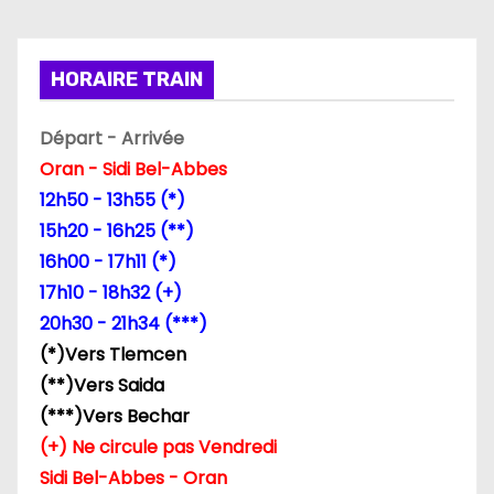
t
i
HORAIRE TRAIN
o
Départ - Arrivée
n
Oran - Sidi Bel-Abbes
d
12h50 - 13h55 (*)
15h20 - 16h25 (**)
e
16h00 - 17h11 (*)
l
17h10 - 18h32 (+)
20h30 - 21h34 (***)
’
(*)Vers Tlemcen
a
(**)Vers Saida
(***)Vers Bechar
r
(+) Ne circule pas Vendredi
t
Sidi Bel-Abbes - Oran