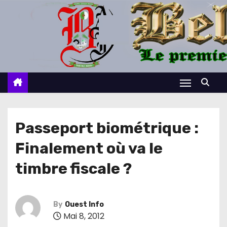
S
k
i
p
t
o
c
o
n
Passeport biométrique :
t
Finalement où va le
e
n
timbre fiscale ?
t
By
Ouest Info
Mai 8, 2012