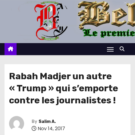
S
k
i
p
t
o
c
o
n
Rabah Madjer un autre
t
« Trump » qui s’emporte
e
n
contre les journalistes !
t
By
Salim A.
Nov 14, 2017