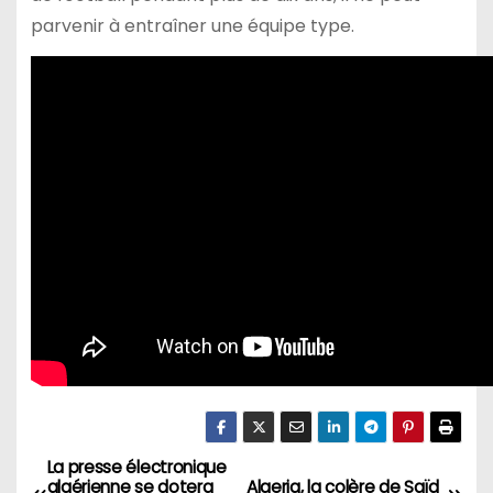
parvenir à entraîner une équipe type.
La presse électronique
N
algérienne se dotera
Algeria, la colère de Saïd