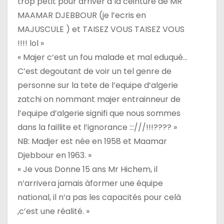
trop petit pour arriver a la ceinture de MR
MAAMAR DJEBBOUR (je l’ecris en
MAJUSCULE ) et TAISEZ VOUS TAISEZ VOUS
!!!! lol »
« Majer c’est un fou malade et mal eduqué…
C’est degoutant de voir un tel genre de
personne sur la tete de l’equipe d’algerie
zatchi on nommant majer entrainneur de
l’equipe d’algerie signifi que nous sommes
dans la faillite et l’ignorance :::///!!!???? »
NB: Madjer est née en 1958 et Maamar
Djebbour en 1963. »
« Je vous Donne 15 ans Mr Hichem, il
n’arrivera jamais àformer une équipe
national, il n’a pas les capacités pour celà
,c’est une réalité. »