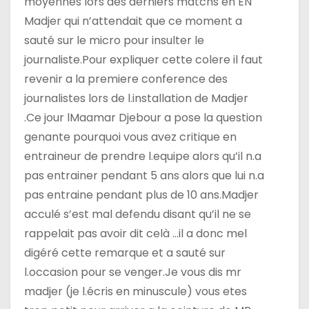
moyennes lors des derniers matchs en EN
Madjer qui n’attendait que ce moment a
sauté sur le micro pour insulter le
journaliste.Pour expliquer cette colere il faut
revenir a la premiere conference des
journalistes lors de l.installation de Madjer
.Ce jour lMaamar Djebour a pose la question
genante pourquoi vous avez critique en
entraineur de prendre l.equipe alors qu’il n.a
pas entrainer pendant 5 ans alors que lui n.a
pas entraine pendant plus de 10 ans.Madjer
acculé s’est mal defendu disant qu’il ne se
rappelait pas avoir dit celà …il a donc mel
digéré cette remarque et a sauté sur
l.occasion pour se venger.Je vous dis mr
madjer (je l.écris en minuscule) vous etes