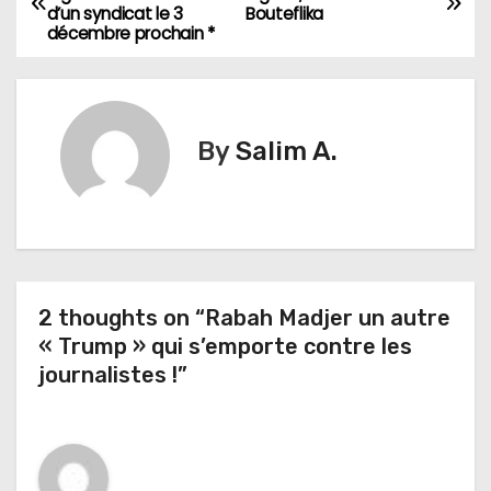
d’un syndicat le 3
Bouteflika
a
décembre prochain *
v
i
By
Salim A.
g
a
t
i
2 thoughts on “Rabah Madjer un autre
« Trump » qui s’emporte contre les
o
journalistes !”
n
d