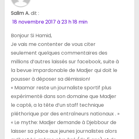
e
l
Salim A.
dit :
18 novembre 2017 à 23 h 18 min
’
Bonjour Si Hamid,
a
Je vais me contenter de vous citer
r
seulement quelques commentaires des
millions d’autres laissés sur facebook, suite à
t
la bevue impardonable de Madjer qui doit le
i
pousser à déposer sa démission!
« Maamar reste un journaliste sportif plus
c
expérimenté dans son domaine que Madjer
l
le capté, a la tête d’un staff technique
pléthorique par des entraîneurs nationaux . »
e
« Le mythe: Madjer demande à Djebbour de
laisser sa place aux jeunes journalistes alors