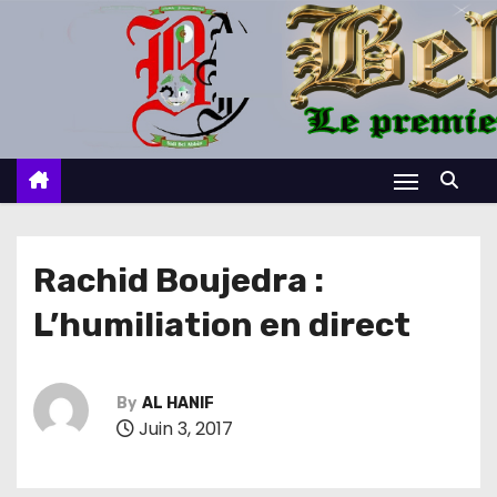
S
k
i
p
t
o
c
o
n
Rachid Boujedra :
t
L’humiliation en direct
e
n
t
By
AL HANIF
Juin 3, 2017