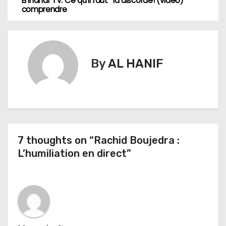
a
Ennahar TV: Ce qu’il faut
la discorde! (vidéo)
comprendre
v
i
g
By
AL HANIF
a
t
i
7 thoughts on “Rachid Boujedra :
o
L’humiliation en direct”
n
d
e