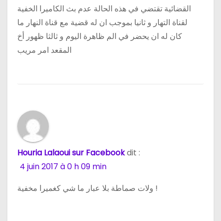
القضائية تقتضي في هذه الحالة عدم بث الكاميرا الخفية
لقناة التهار و ثانيا بموجب ان له قضية مع قناة النهار ما
كان له ان يحضر في الم ظاهرة اليوم و ثالثا ظهور أخ
المقعد امر مريب
Houria Lalaoui sur Facebook
dit :
4 juin 2017 à 0 h 09 min
ولات صماطة بلا عبار ما شي كغميرا مخفية !