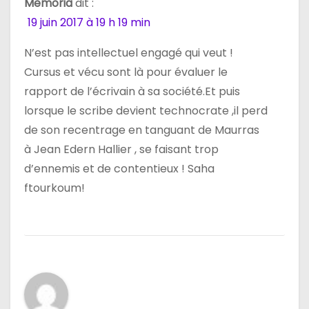
Memoria
dit :
l
19 juin 2017 à 19 h 19 min
’
N’est pas intellectuel engagé qui veut !
a
Cursus et vécu sont là pour évaluer le
rapport de l’écrivain à sa société.Et puis
r
lorsque le scribe devient technocrate ,il perd
t
de son recentrage en tanguant de Maurras
à Jean Edern Hallier , se faisant trop
i
d’ennemis et de contentieux ! Saha
c
ftourkoum!
l
e