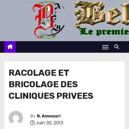
S
k
i
p
t
o
c
o
n
RACOLAGE ET
t
BRICOLAGE DES
e
n
CLINIQUES PRIVEES
t
By
N. Ammouri
Juin 30, 2013