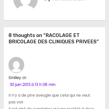
g
a
t
8 thoughts on “RACOLAGE ET
i
BRICOLAGE DES CLINIQUES PRIVEES”
o
n
d
e
Smiley
dit :
30 juin 2013 à 13 h 08 min
l
Il n’y a de pire aveugle que celui qui ne veut
’
pas voir.
Il est aisé de constater qu’une société à deux