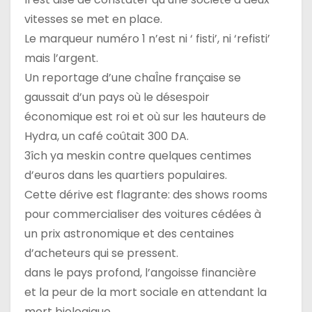
a
vitesses se met en place.
r
Le marqueur numéro 1 n’est ni ‘ fisti’, ni ‘refisti’
t
mais l’argent.
Un reportage d’une chaÎne française se
i
gaussait d’un pays où le désespoir
c
économique est roi et où sur les hauteurs de
Hydra, un café coûtait 300 DA.
l
3îch ya meskin contre quelques centimes
e
d’euros dans les quartiers populaires.
Cette dérive est flagrante: des shows rooms
pour commercialiser des voitures cédées à
un prix astronomique et des centaines
d’acheteurs qui se pressent.
dans le pays profond, l’angoisse financière
et la peur de la mort sociale en attendant la
mort biologique.