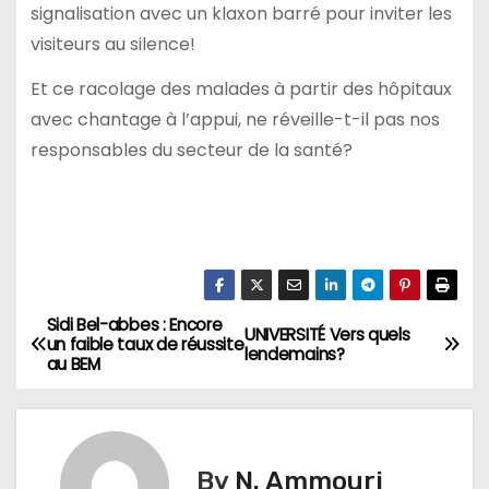
signalisation avec un klaxon barré pour inviter les
visiteurs au silence!
Et ce racolage des malades à partir des hôpitaux
avec chantage à l’appui, ne réveille-t-il pas nos
responsables du secteur de la santé?
Sidi Bel-abbes : Encore
N
UNIVERSITÉ Vers quels
un faible taux de réussite
lendemains?
au BEM
a
v
i
By
N. Ammouri