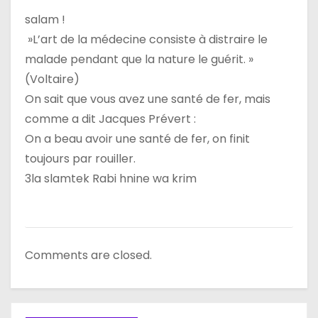
salam !
l
»L’art de la médecine consiste à distraire le
’
malade pendant que la nature le guérit. »
(Voltaire)
a
On sait que vous avez une santé de fer, mais
r
comme a dit Jacques Prévert :
On a beau avoir une santé de fer, on finit
t
toujours par rouiller.
i
3la slamtek Rabi hnine wa krim
c
l
Comments are closed.
e