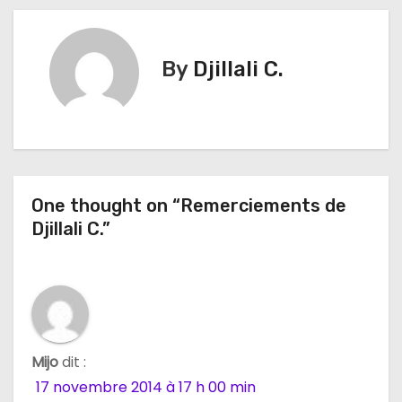
a
v
By
Djillali C.
i
g
a
t
One thought on “Remerciements de
Djillali C.”
i
o
n
d
Mijo
dit :
17 novembre 2014 à 17 h 00 min
e