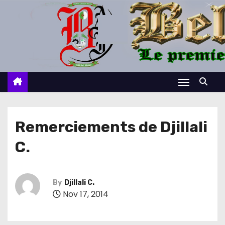
S
k
i
p
t
o
c
o
n
Remerciements de Djillali
t
C.
e
n
t
By
Djillali C.
Nov 17, 2014