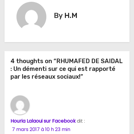
i
g
By
H.M
a
t
i
4 thoughts on “RHUMAFED DE SAIDAL
o
: Un démenti sur ce qui est rapporté
n
par les réseaux sociaux!”
d
e
l
Houria Lalaoui sur Facebook
dit :
’
7 mars 2017 à 10 h 23 min