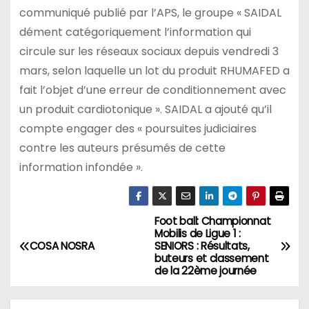
communiqué publié par l’APS, le groupe « SAIDAL
dément catégoriquement l’information qui
circule sur les réseaux sociaux depuis vendredi 3
mars, selon laquelle un lot du produit RHUMAFED a
fait l’objet d’une erreur de conditionnement avec
un produit cardiotonique ». SAIDAL a ajouté qu’il
compte engager des « poursuites judiciaires
contre les auteurs présumés de cette
information infondée ».
Foot ball: Championnat
N
Mobilis de Ligue 1 :
COSA NOSRA
SENIORS : Résultats,
a
buteurs et classement
de la 22ème journée
v