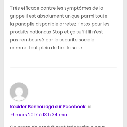
a
Très efficace contre les symptômes de la
grippe il est absolument unique parmi toute
r
la panoplie disponible arretez l’intox pour les
t
produits nationaux Stop et ça suffit!il n’est
pas remboursé par la sécurité sociale
i
comme tout plein de Lire la suite …
c
l
e
Kouider Benhouidga sur Facebook
dit :
6 mars 2017 à 13 h 34 min