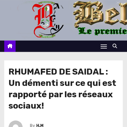
S
k
i
p
t
o
c
o
n
RHUMAFED DE SAIDAL :
t
Un démenti sur ce qui est
e
n
rapporté par les réseaux
t
sociaux!
By
H.M