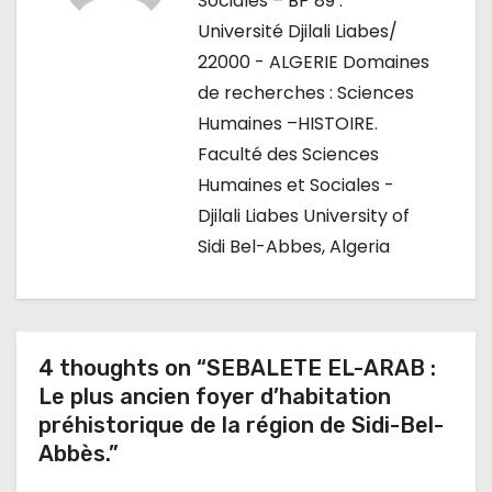
Sociales – BP 89 :
Université Djilali Liabes/
d
22000 - ALGERIE Domaines
e
de recherches : Sciences
Humaines –HISTOIRE.
l
Faculté des Sciences
’
Humaines et Sociales -
Djilali Liabes University of
a
Sidi Bel-Abbes, Algeria
r
t
i
4 thoughts on “SEBALETE EL-ARAB :
Le plus ancien foyer d’habitation
c
préhistorique de la région de Sidi-Bel-
l
Abbès.”