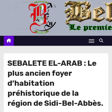
S
k
i
p
t
o
c
o
n
SEBALETE EL-ARAB : Le
t
plus ancien foyer
e
n
d’habitation
t
préhistorique de la
région de Sidi-Bel-Abbès.