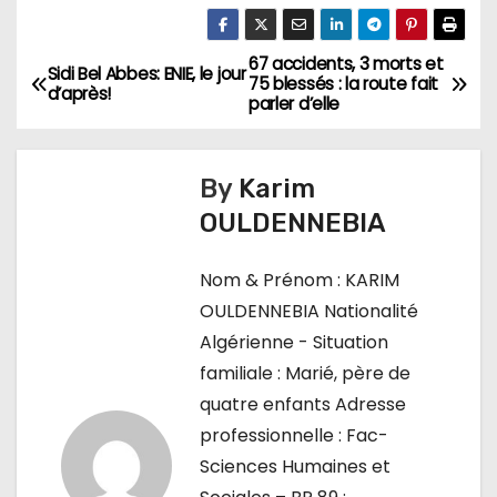
67 accidents, 3 morts et
N
Sidi Bel Abbes: ENIE, le jour
75 blessés : la route fait
d’après!
parler d’elle
a
v
By
Karim
i
OULDENNEBIA
g
Nom & Prénom : KARIM
a
OULDENNEBIA Nationalité
Algérienne - Situation
t
familiale : Marié, père de
i
quatre enfants Adresse
professionnelle : Fac-
o
Sciences Humaines et
n