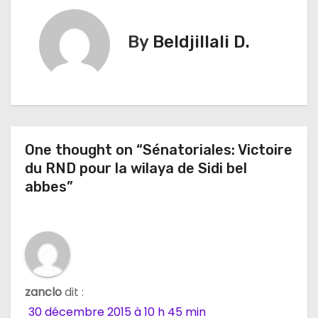
i
By
Beldjillali D.
g
a
t
i
One thought on “Sénatoriales: Victoire
du RND pour la wilaya de Sidi bel
o
abbes”
n
d
e
l
zanclo
dit :
30 décembre 2015 à 10 h 45 min