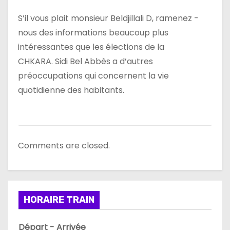
’
S’il vous plait monsieur Beldjillali D, ramenez -
a
nous des informations beaucoup plus
r
intéressantes que les élections de la
CHKARA. Sidi Bel Abbès a d’autres
t
préoccupations qui concernent la vie
i
quotidienne des habitants.
c
l
Comments are closed.
e
HORAIRE TRAIN
Départ - Arrivée