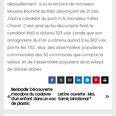
dépouillement a vu la victoire de monsieur
Moussa Boutkhil du RND ,devançant de 21 voix
,l’autre candidat du parti FLN ,monsieur Yahia
Charef. C’est ainsi qu’au décompte final, le
candidat RND a obtenu 323 voix ,tandis que son
antagoniste du FLN a obtenu quand à lui 302 voix ,
parmi les 752 , élus des assemblées populaires
communales des 52 communes que compte la
wilaya et de l’assemblée populaire de la wilaya
de Sidi bel abbes
Benbadis: Découverte
N
macabre du cadavre
Lettre ouverte : Moi,
d’un enfant dans un sac
Samir, binational *
a
de plastic
v