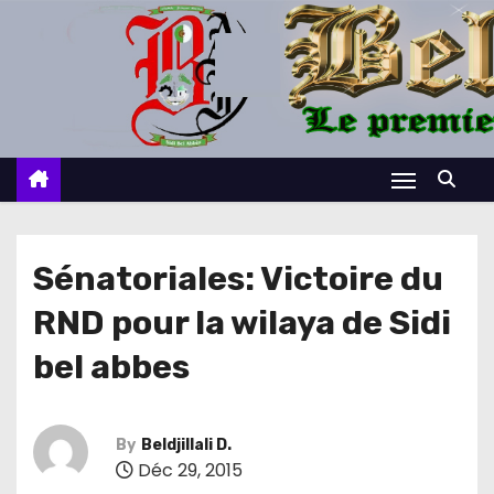
S
k
i
p
t
o
c
o
n
Sénatoriales: Victoire du
t
RND pour la wilaya de Sidi
e
n
bel abbes
t
By
Beldjillali D.
Déc 29, 2015