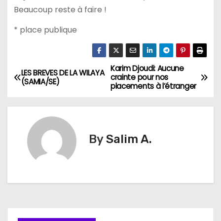
Beaucoup reste à faire !
* place publique
Karim Djoudi: Aucune
N
LES BREVES DE LA WILAYA
crainte pour nos
(SAMIA/SE)
placements à l’étranger
a
v
i
By
Salim A.
g
a
t
i