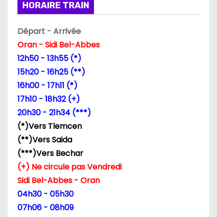
HORAIRE TRAIN
o
Départ - Arrivée
n
Oran - Sidi Bel-Abbes
d
12h50 - 13h55 (*)
15h20 - 16h25 (**)
e
16h00 - 17h11 (*)
l
17h10 - 18h32 (+)
20h30 - 21h34 (***)
’
(*)Vers Tlemcen
a
(**)Vers Saida
(***)Vers Bechar
r
(+) Ne circule pas Vendredi
t
Sidi Bel-Abbes - Oran
04h30 - 05h30
i
07h06 - 08h09