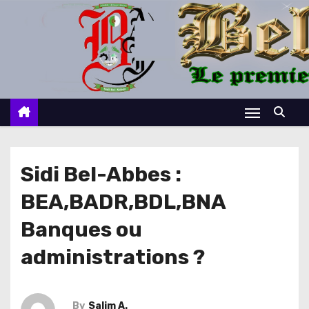
S
k
i
p
t
o
c
o
n
Sidi Bel-Abbes :
t
BEA,BADR,BDL,BNA
e
n
Banques ou
t
administrations ?
By
Salim A.