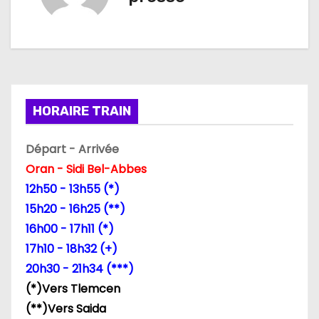
a
t
i
o
HORAIRE TRAIN
n
Départ - Arrivée
d
Oran - Sidi Bel-Abbes
12h50 - 13h55 (*)
e
15h20 - 16h25 (**)
l
16h00 - 17h11 (*)
17h10 - 18h32 (+)
’
20h30 - 21h34 (***)
a
(*)Vers Tlemcen
(**)Vers Saida
r