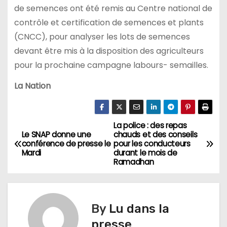
de semences ont été remis au Centre national de
contrôle et certification de semences et plants
(CNCC), pour analyser les lots de semences
devant être mis à la disposition des agriculteurs
pour la prochaine campagne labours- semailles.
La Nation
La police : des repas
N
Le SNAP donne une
chauds et des conseils
conférence de presse le
pour les conducteurs
a
Mardi
durant le mois de
Ramadhan
v
i
By
Lu dans la
g
presse