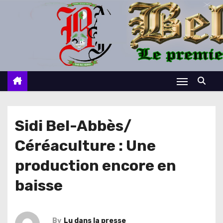
S
k
i
p
t
o
c
o
n
Sidi Bel-Abbès/
t
Céréaculture : Une
e
n
production encore en
t
baisse
By
Lu dans la presse