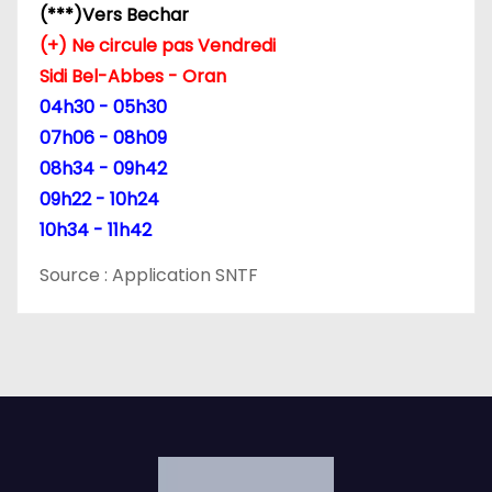
(***)Vers Bechar
t
(+) Ne circule pas Vendredi
Sidi Bel-Abbes - Oran
i
04h30 - 05h30
c
07h06 - 08h09
08h34 - 09h42
l
09h22 - 10h24
e
10h34 - 11h42
Source : Application SNTF