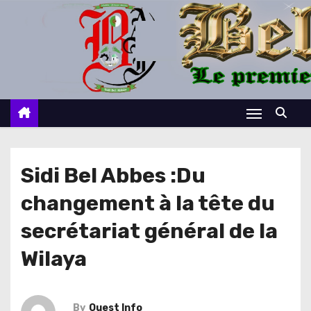
S
k
i
p
t
o
c
o
n
Sidi Bel Abbes :Du
t
changement à la tête du
e
n
secrétariat général de la
t
Wilaya
By
Ouest Info