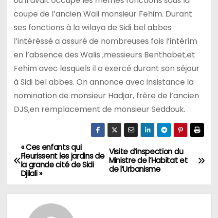
où il avait occupé les mêmes fonctions sous la
coupe de l’ancien Wali monsieur Fehim. Durant
ses fonctions à la wilaya de Sidi bel abbes
l’intéréssé a assuré de nombreuses fois l’intérim
en l’absence des Walis ,messieurs Benthabet,et
Fehim avec lesquels il a exercé durant son séjour
à Sidi bel abbes. On annonce avec insistance la
nomination de monsieur Hadjar, frère de l’ancien
DJS,en remplacement de monsieur Seddouk.
« Ces enfants qui
N
Visite d’inspection du
Fleurissent les jardins de
Ministre de l’Habitat et
la grande cité de Sidi
a
de l’Urbanisme
Djilali »
v
i