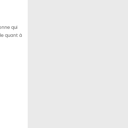
onne qui
le quant à