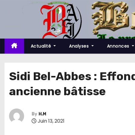
S
k
i
p
t
o
Actualité
Analyses
Annonces
c
o
n
Sidi Bel-Abbes : Effo
t
ancienne bâtisse
e
n
t
By
H.M
Juin 13, 2021