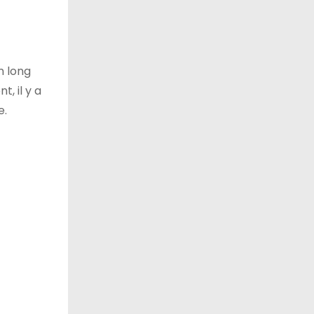
n long
, il y a
e.