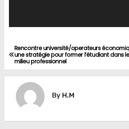
é
o
Rencontre université/operateurs économiq
N
une stratégie pour former l’étudiant dans l
a
milieu professionnel
v
i
By
H.M
g
a
t