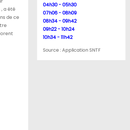
ur
04h30 - 05h30
 , a été
07h06 - 08h09
ans de ce
08h34 - 09h42
tre
09h22 - 10h24
lorent
10h34 - 11h42
Source : Application SNTF