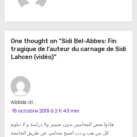
g
a
t
One thought on “Sidi Bel-Abbes: Fin
i
tragique de l’auteur du carnage de Sidi
o
Lahcen (vidéo)”
n
d
e
Abbas
dit :
l
16 octobre 2019 à 2 h 43 min
’
هاذوا بعض المحامين بدون ضمير ولا دراسة و لا دبلوم
a
كل من هب و دب اصبح محامي عن طريق الجامعة