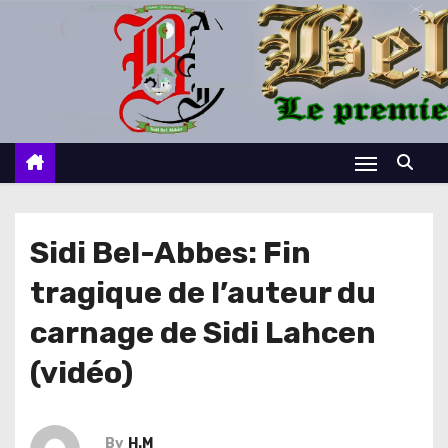
S
k
i
p
t
o
c
o
n
Sidi Bel-Abbes: Fin
t
tragique de l’auteur du
e
n
carnage de Sidi Lahcen
t
(vidéo)
By
H.M