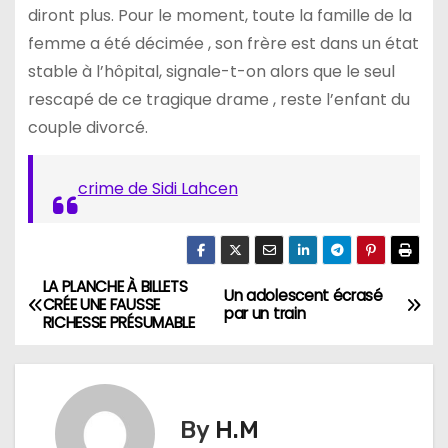
diront plus. Pour le moment, toute la famille de la
femme a été décimée , son frère est dans un état
stable à l’hôpital, signale-t-on alors que le seul
rescapé de ce tragique drame , reste l’enfant du
couple divorcé.
crime de Sidi Lahcen
LA PLANCHE À BILLETS
N
Un adolescent écrasé
CRÉE UNE FAUSSE
par un train
RICHESSE PRÉSUMABLE
a
v
i
By
H.M