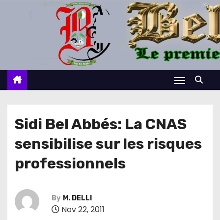
S
k
i
p
t
o
c
o
n
Sidi Bel Abbés: La CNAS
t
sensibilise sur les risques
e
n
professionnels
t
By
M. DELLI
Nov 22, 2011