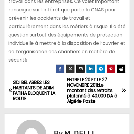
travail dans les entreprises. Ce volet important
renseigne sur l’intérêt que porte la CNAS pour
prévenir les accidents de travail et
particulièrement dans les métiers à risque. Il a été
question surtout des équipements de protection
individuelle à mettre à la disposition de l’ouvrier et
de l’organisation des chantiers en matière de
sécurité .
ENTRE LE 20 ET LE 27
N
SIDI BEL ABBES: LES
NOVEMBRE 2011:Le
HABITANTS DE ADIM
montant des retraits
a
FATIHA BLOQUENT LA
plafonné à 40.000 DA à
ROUTE
Algérie Poste
v
i
g
By
M. DELLI