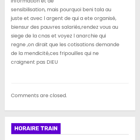
information et de
r
sensibilisation, mais pourquoi beni tala au
t
juste et avec l argent de qui a ete organisé,
biensur des pauvres salariés,rendez vous au
i
siege de la cnas et voyez l anarchie qui
c
regne ,on dirait que les cotisations demande
de la mendicité,ces fripouilles qui ne
l
craignent pas DIEU
e
Comments are closed.
HORAIRE TRAIN