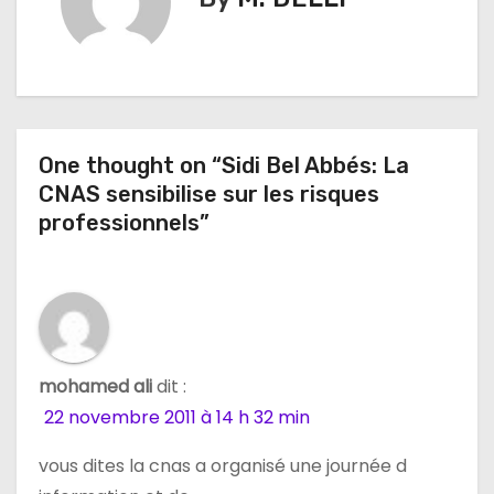
a
t
i
One thought on “Sidi Bel Abbés: La
o
CNAS sensibilise sur les risques
n
professionnels”
d
e
l
mohamed ali
dit :
’
22 novembre 2011 à 14 h 32 min
a
vous dites la cnas a organisé une journée d