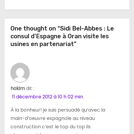
t
i
One thought on “Sidi Bel-Abbes : Le
o
consul d’Espagne à Oran visite les
n
usines en partenariat”
d
e
l
hakim
dit :
’
11 décembre 2012 à 10 h 02 min
a
À la bonheur! je suis persuadé qu’avec la
main-d’oeuvre espagnole au niveau
r
construction c’est le top du top ils
t