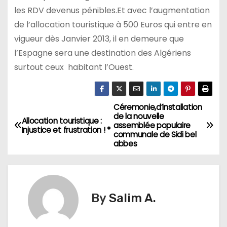
les RDV devenus pénibles.Et avec l’augmentation
de l’allocation touristique à 500 Euros qui entre en
vigueur dès Janvier 2013, il en demeure que
l’Espagne sera une destination des Algériens
surtout ceux habitant l’Ouest.
Céremonie,d’installation
N
de la nouvelle
Allocation touristique :
assemblée populaire
a
Injustice et frustration ! *
communale de Sidi bel
abbes
v
i
g
By
Salim A.
a