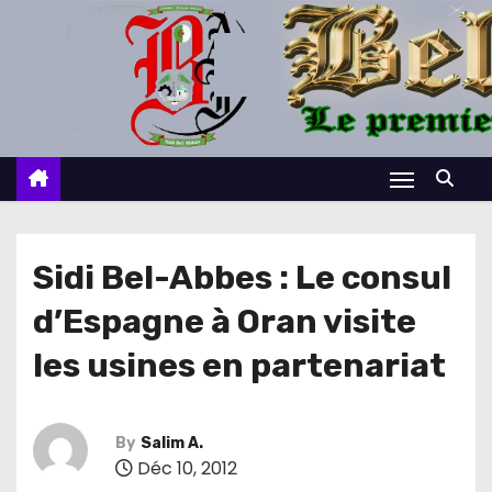
S
k
i
p
t
o
c
o
n
Sidi Bel-Abbes : Le consul
t
d’Espagne à Oran visite
e
n
les usines en partenariat
t
By
Salim A.
Déc 10, 2012