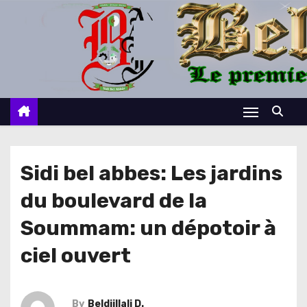
S
k
i
p
t
o
c
o
n
Sidi bel abbes: Les jardins
t
du boulevard de la
e
n
Soummam: un dépotoir à
t
ciel ouvert
By
Beldjillali D.