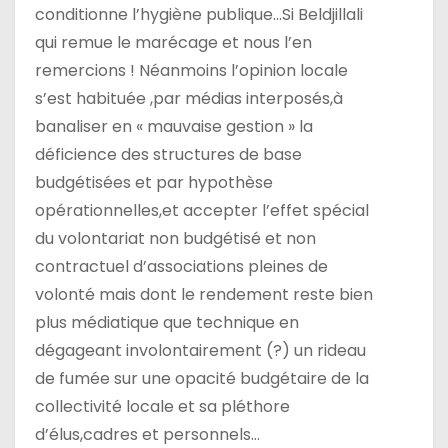
conditionne l’hygiène publique…Si Beldjillali
t
qui remue le marécage et nous l’en
remercions ! Néanmoins l’opinion locale
i
s’est habituée ,par médias interposés,à
c
banaliser en « mauvaise gestion » la
déficience des structures de base
l
budgétisées et par hypothèse
e
opérationnelles,et accepter l’effet spécial
du volontariat non budgétisé et non
contractuel d’associations pleines de
volonté mais dont le rendement reste bien
plus médiatique que technique en
dégageant involontairement (?) un rideau
de fumée sur une opacité budgétaire de la
collectivité locale et sa pléthore
d’élus,cadres et personnels…