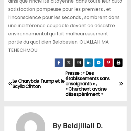
ainsi que l’incivilité citoyenne, dans toute leur auto
satisfaction pompeuse pour les premiers , et
l’inconscience pour les seconds , sombrent dans
une indifférence coupable devant ce désastre
environnemental qui fait malheureusement
partie du quotidien Belabesien. OUALLAH MA
TEHECHMOU
Presse : « Des
N
établissements sans
Le Charybde Trump et le
enseignants » ,
a
Scylla Clinton
« Cherchent avoine
désespérément »
v
i
g
By
Beldjillali D.