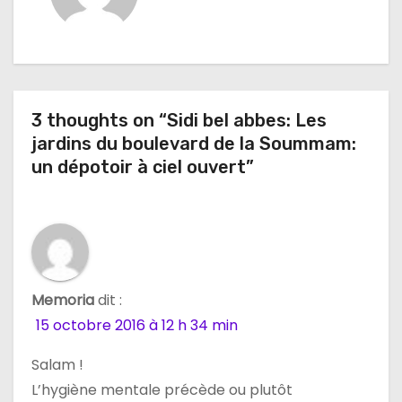
a
t
i
3 thoughts on “Sidi bel abbes: Les
o
jardins du boulevard de la Soummam:
n
un dépotoir à ciel ouvert”
d
e
l
Memoria
dit :
’
15 octobre 2016 à 12 h 34 min
a
Salam !
L’hygiène mentale précède ou plutôt
r