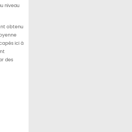
au niveau
 ont obtenu
moyenne
capés ici à
ant
ar des