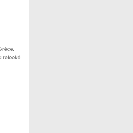
Grèce,
a relooké