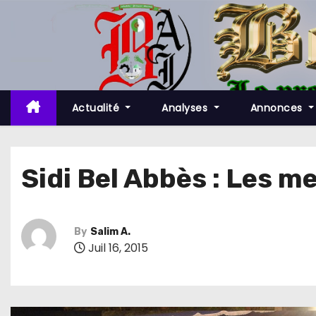
S
k
i
p
t
o
Actualité
Analyses
Annonces
c
o
n
Sidi Bel Abbès : Les m
t
e
n
By
Salim A.
t
Juil 16, 2015