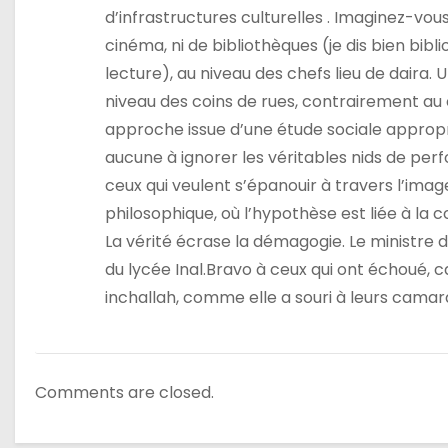
d’infrastructures culturelles . Imaginez-vous,
c
cinéma, ni de bibliothèques (je dis bien bibli
l
lecture), au niveau des chefs lieu de daira.
niveau des coins de rues, contrairement au c
e
approche issue d’une étude sociale approprié
aucune à ignorer les véritables nids de per
ceux qui veulent s’épanouir à travers l’imag
philosophique, où l’hypothèse est liée à la co
La vérité écrase la démagogie. Le ministre d
du lycée Inal.Bravo à ceux qui ont échoué, car
inchallah, comme elle a souri à leurs cama
Comments are closed.