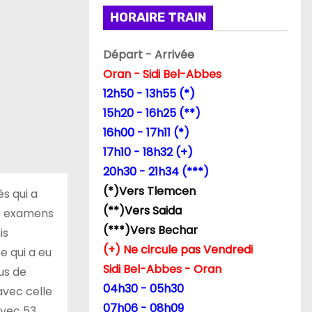
HORAIRE TRAIN
Départ - Arrivée
Oran - Sidi Bel-Abbes
12h50 - 13h55 (*)
15h20 - 16h25 (**)
16h00 - 17h11 (*)
17h10 - 18h32 (+)
20h30 - 21h34 (***)
(*)Vers Tlemcen
ès qui a
(**)Vers Saida
is examens
(***)Vers Bechar
is
(+) Ne circule pas Vendredi
 qui a eu
Sidi Bel-Abbes - Oran
us de
04h30 - 05h30
avec celle
07h06 - 08h09
avec 53