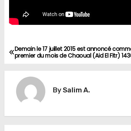
Demain le 17 juillet 2015 est annoncé comm
N
premier du mois de Chaoual (Aid El Fitr) 143
a
v
i
By
Salim A.
g
a
t