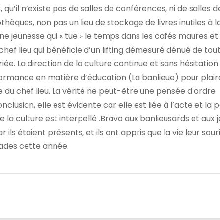
 qu’il n’existe pas de salles de conférences, ni de salles d
othèques, non pas un lieu de stockage de livres inutiles à l
 Une jeunesse qui « tue » le temps dans les cafés maures et
hef lieu qui bénéficie d’un lifting démesuré dénué de tou
e. La direction de la culture continue et sans hésitation
formance en matière d’éducation (La banlieue) pour plair
e du chef lieu. La vérité ne peut-être une pensée d’ordre
nclusion, elle est évidente car elle est liée à l’acte et la p
e la culture est interpellé .Bravo aux banlieusards et aux 
 ils étaient présents, et ils ont appris que la vie leur sour
rades cette année.