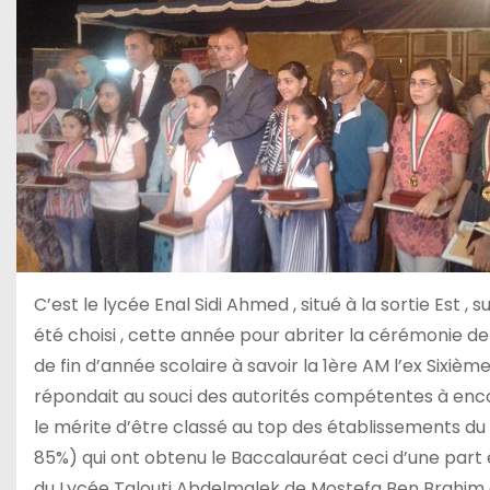
C’est le lycée Enal Sidi Ahmed , situé à la sortie Est , s
été choisi , cette année pour abriter la cérémonie d
de fin d’année scolaire à savoir la 1ère AM l’ex Sixième
répondait au souci des autorités compétentes à enc
le mérite d’être classé au top des établissements du
85%) qui ont obtenu le Baccalauréat ceci d’une part 
du Lycée Talouti Abdelmalek de Mostefa Ben Brahim qu