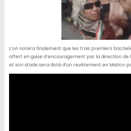
L’on notera finalement que les trois premiers bachel
offert en guise d’encouragement par la direction de l
et son stade sera doté d’un revêtement en Matico po