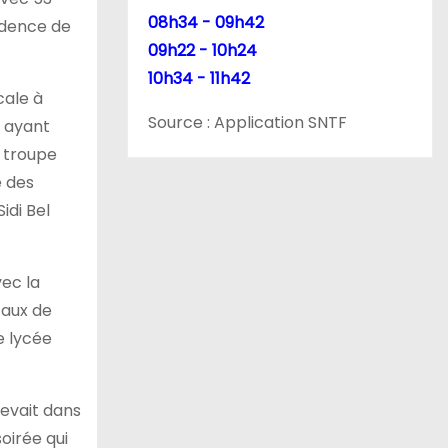
08h34 - 09h42
sidence de
09h22 - 10h24
10h34 - 11h42
cale à
Source : Application SNTF
s ayant
e troupe
e des
idi Bel
vec la
taux de
e lycée
devait dans
soirée qui