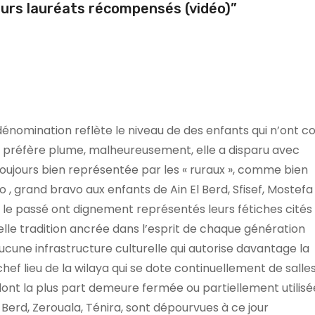
leurs lauréats récompensés (vidéo)”
e dénomination reflète le niveau de des enfants qui n’ont
 (je préfère plume, malheureusement, elle a disparu avec
é toujours bien représentée par les « ruraux », comme bien
avo , grand bravo aux enfants de Ain El Berd, Sfisef, Mostef
 le passé ont dignement représentés leurs fétiches cités
elle tradition ancrée dans l’esprit de chaque génération
aucune infrastructure culturelle qui autorise davantage la
ef lieu de la wilaya qui se dote continuellement de salle
ont la plus part demeure fermée ou partiellement utilisé
l Berd, Zerouala, Ténira, sont dépourvues à ce jour