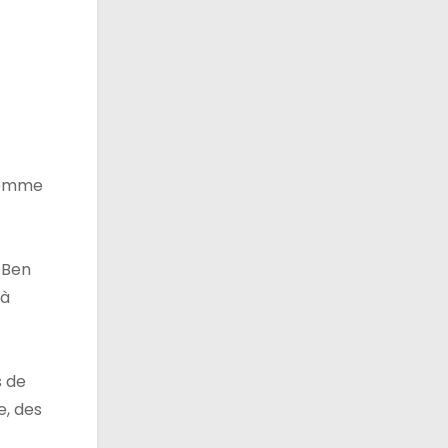
 comme
a Ben
 à
s de
e, des