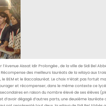
ur l’Avenue Aissat Idir Prolongée , de la ville de Sidi Bel Abb
e Récompense des meilleurs lauréats de la wilaya aux tro
, le BEM et le Baccalauréat. Le choix n’était pas fortuit ma
ourager et récompenser, dans le même contexte ce lycée
 secondaires en raison du nombre élevé de ses élèves (pl
et d’avoir dégagé d’autres parts, une deuxième lauréate 
i ont représenté tout deux, la wilaya de Sidi Bel Abbès 