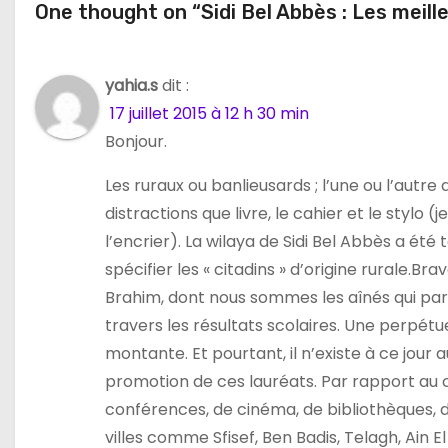
One thought on “Sidi Bel Abbès : Les meil
i
o
yahia.s
dit :
n
17 juillet 2015 à 12 h 30 min
d
Bonjour.
e
Les ruraux ou banlieusards ; l’une ou l’autr
distractions que livre, le cahier et le stylo
l
l’encrier). La wilaya de Sidi Bel Abbès a ét
’
spécifier les « citadins » d’origine rurale.Br
Brahim, dont nous sommes les aînés qui par
a
travers les résultats scolaires. Une perpétu
r
montante. Et pourtant, il n’existe à ce jour 
promotion de ces lauréats. Par rapport au ch
t
conférences, de cinéma, de bibliothèques, d
i
villes comme Sfisef, Ben Badis, Telagh, Ain E