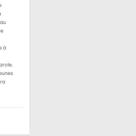
e
a
 au
te
e à
arole.
jeunes
ira