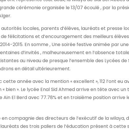
a grande cérémonie organisée le 13/07 écoulé , par la pré
lger.
e autorités locales, parents d’élèves, lauréats et presse lo
 de félicitations et d’encouragement des meilleurs élève
e 2014-2015. En somme , Une soirée festive animée par un
 centaines d’invités , malheureusement en l’absence total
istantes au niveau de presque l’ensemble des Lycées de S
ndrons en détail ultérieurement.
 cette année avec la mention « excellent », 112 l’ont eu a
 « bien ». Le lycée Enal Sid Ahmed arrive en tête avec un 
e Ain El Berd avec 77.78% et en troisième position arrive l
 en compagnie des directeurs de l’exécutif de la wilaya, 
 lauréats des trois paliers de l’éducation présent à cette 