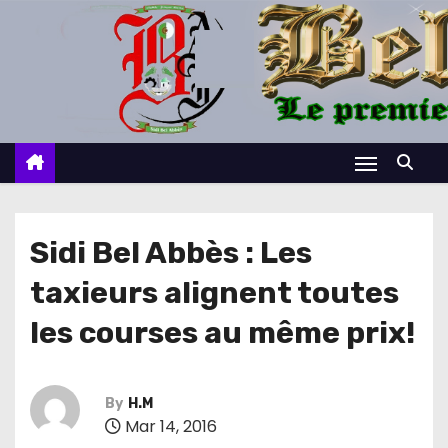
S
k
i
p
t
o
c
o
n
Sidi Bel Abbès : Les
t
taxieurs alignent toutes
e
n
les courses au même prix!
t
By
H.M
Mar 14, 2016