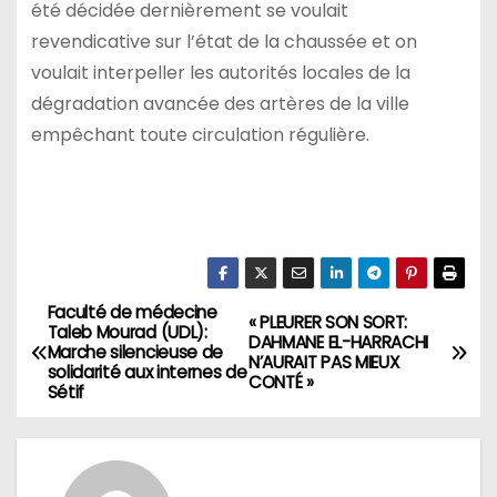
été décidée dernièrement se voulait
revendicative sur l’état de la chaussée et on
voulait interpeller les autorités locales de la
dégradation avancée des artères de la ville
empêchant toute circulation régulière.
Faculté de médecine
N
« PLEURER SON SORT:
Taleb Mourad (UDL):
DAHMANE EL-HARRACHI
Marche silencieuse de
a
N’AURAIT PAS MIEUX
solidarité aux internes de
CONTÉ »
Sétif
v
i