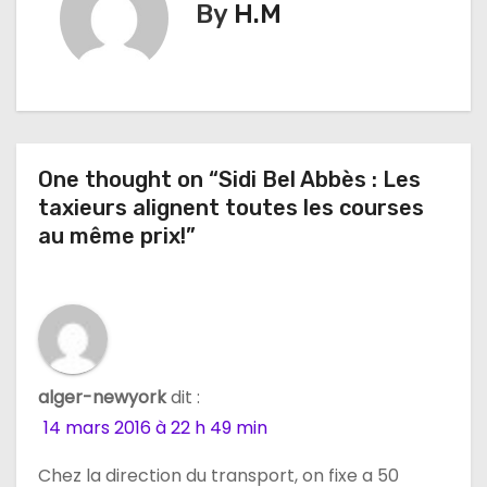
g
By
H.M
a
t
i
One thought on “Sidi Bel Abbès : Les
o
taxieurs alignent toutes les courses
n
au même prix!”
d
e
l
alger-newyork
dit :
’
14 mars 2016 à 22 h 49 min
a
Chez la direction du transport, on fixe a 50