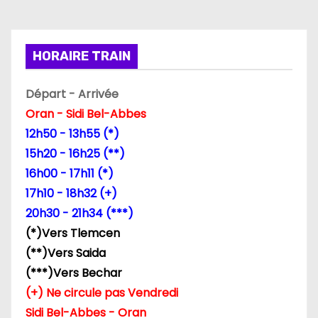
t
i
HORAIRE TRAIN
o
n
Départ - Arrivée
Oran - Sidi Bel-Abbes
d
12h50 - 13h55 (*)
e
15h20 - 16h25 (**)
16h00 - 17h11 (*)
l
17h10 - 18h32 (+)
’
20h30 - 21h34 (***)
(*)Vers Tlemcen
a
(**)Vers Saida
r
(***)Vers Bechar
(+) Ne circule pas Vendredi
t
Sidi Bel-Abbes - Oran