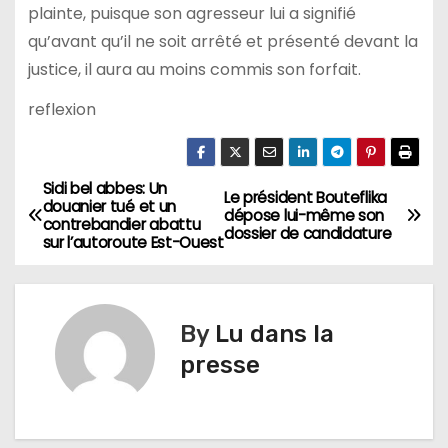
plainte, puisque son agresseur lui a signifié
qu’avant qu’il ne soit arrêté et présenté devant la
justice, il aura au moins commis son forfait.
reflexion
Sidi bel abbes: Un
N
Le président Bouteflika
douanier tué et un
dépose lui-même son
contrebandier abattu
a
dossier de candidature
sur l’autoroute Est-Ouest
v
i
By
Lu dans la
g
presse
a