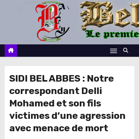
S
k
i
p
t
o
c
o
n
SIDI BEL ABBES : Notre
t
correspondant Delli
e
n
Mohamed et son fils
t
victimes d’une agression
avec menace de mort