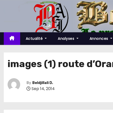
S
k
i
p
t
o
Actualité
Analyses
Annonces
c
o
n
images (1) route d’Ora
t
e
n
By
Beldjillali D.
t
Sep 14, 2014