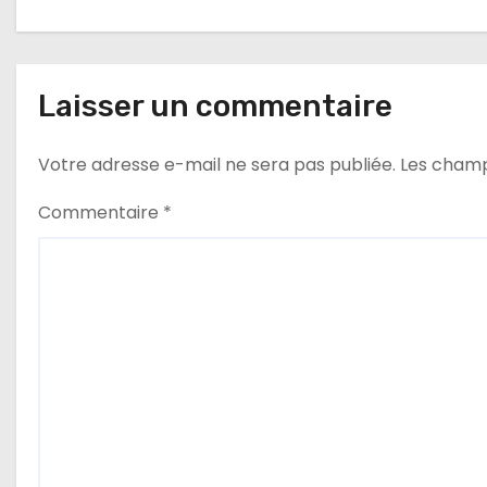
a
t
Laisser un commentaire
i
Votre adresse e-mail ne sera pas publiée.
Les champ
o
Commentaire
*
n
d
e
l
’
a