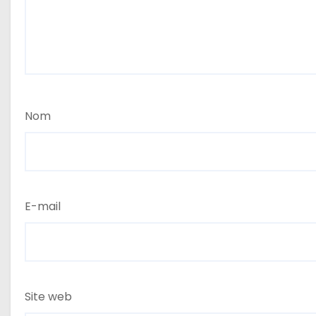
r
t
i
c
Nom
l
e
E-mail
Site web