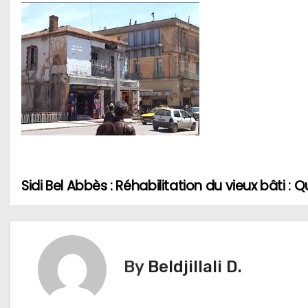
Sidi Bel Abbès : Réhabilitation du vieux bâti :
N
a
v
By
Beldjillali D.
i
g