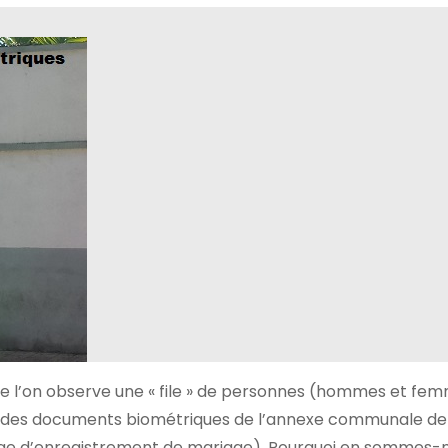
que l’on observe une « file » de personnes (hommes et fe
e des documents biométriques de l’annexe communale de S
iège d’enregistrement de mariage). Pourquoi en sommes-