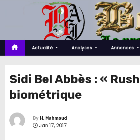
S
k
i
p
t
o
Actualité
Analyses
Annonces
c
o
n
Sidi Bel Abbès : « Rush 
t
biométrique
e
n
t
By
H. Mahmoud
Jan 17, 2017