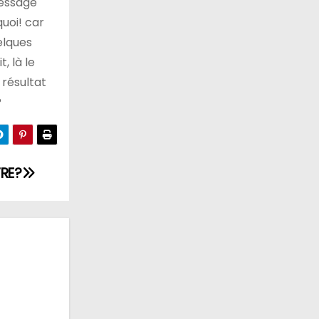
message
quoi! car
elques
, là le
 résultat
?
TRE?