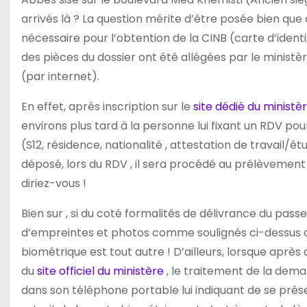
arrivés là ? La question mérite d’être posée bien q
nécessaire pour l’obtention de la CINB (carte d’ident
des pièces du dossier ont été allégées par le ministèr
(par internet).
En effet, après inscription sur le
site dédié du ministèr
environs plus tard à la personne lui fixant un RDV pou
(S12, résidence, nationalité , attestation de travail/é
déposé, lors du RDV , il sera procédé au prélèvemen
diriez-vous !
Bien sur , si du coté formalités de délivrance du passe
d’empreintes et photos comme soulignés ci-dessus ce q
biométrique est tout autre ! D’ailleurs, lorsque aprè
du
site officiel du ministère
, le traitement de la dem
dans son téléphone portable lui indiquant de se pré