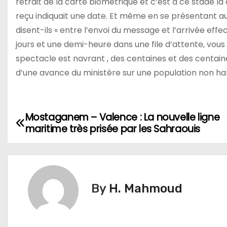
retrait de la carte biométrique et c’est à ce stade là 
reçu indiquait une date. Et même en se présentant au j
disent-ils « entre l’envoi du message et l’arrivée effe
jours et une demi-heure dans une file d’attente, vous
spectacle est navrant , des centaines et des centain
d’une avance du ministère sur une population non ha
Mostaganem – Valence : La nouvelle ligne
N
maritime très prisée par les Sahraouis
a
v
i
By
H. Mahmoud
g