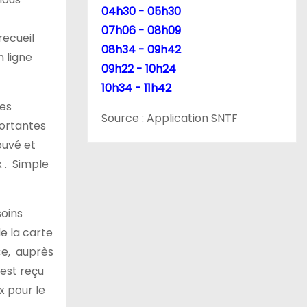
04h30 - 05h30
07h06 - 08h09
recueil
08h34 - 09h42
n ligne
09h22 - 10h24
10h34 - 11h42
es
Source : Application SNTF
portantes
ouvé et
 . Simple
soins
e la carte
 ce, auprès
 est reçu
x pour le