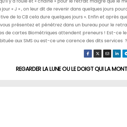
qu’il y a foule et « chaîne » pour le retrait malgré que le 
our « J » , on leur dit de revenir dans quelques jours pour
ctive de la CB cela dure quelques jours ». Enfin et après qu
 vous présentez et pénétrez dans un bureau pour le retrait
es de cartes Biométriques attendent preneurs ! Est-ce le
bituée aux SMS ou est-ce une carence des dits services 
REGARDER LA LUNE OU LE DOIGT QUI LA MON