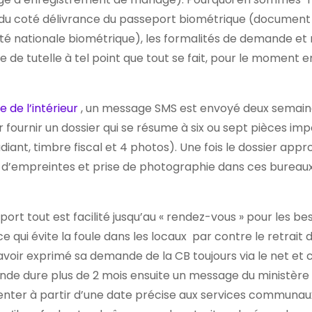
ue du coté délivrance du passeport biométrique (document
ité nationale biométrique), les formalités de demande et 
e de tutelle à tel point que tout se fait, pour le moment e
e de l’intérieur
, un message SMS est envoyé deux semain
r fournir un dossier qui se résume à six ou sept pièces im
tudiant, timbre fiscal et 4 photos). Une fois le dossier appr
t d’empreintes et prise de photographie dans ces bureaux
port tout est facilité jusqu’au « rendez-vous » pour les be
ui évite la foule dans les locaux par contre le retrait d
s avoir exprimé sa demande de la CB toujours via le net et
ande dure plus de 2 mois ensuite un message du ministère
senter à partir d’une date précise aux services communau