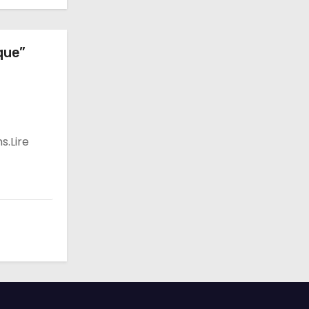
que”
s.Lire