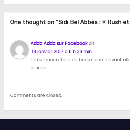
a
t
One thought on “Sidi Bel Abbès : « Rush et 
i
o
Adda Adda sur Facebook
dit :
n
18 janvier 2017 à 11 h 39 min
d
La bureaucratie a de beaux jours devant elle
la suite …
e
l
Comments are closed.
’
a
r