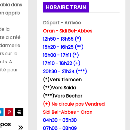
Tabia dans
HORAIRE TRAIN
on appris
Départ - Arrivée
de la
Oran - Sidi Bel-Abbes
te a créé
12h50 - 13h55 (*)
endarmerie
15h20 - 16h25 (**)
s sur le
16h00 - 17h11 (*)
nts. A
17h10 - 18h32 (+)
ité pour
20h30 - 21h34 (***)
(*)Vers Tlemcen
(**)Vers Saida
(***)Vers Bechar
(+) Ne circule pas Vendredi
Sidi Bel-Abbes - Oran
04h30 - 05h30
opos
07h06 - 08h09