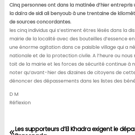
Cinq personnes ont dans la matinée d’hier entrepris u
la daïra de sidi ali benyoub à une trentaine de kilomè
de sources concordantes.
les cinq individus qui s’estiment êtres lésés dans la 
mairie de la localité avec des bouteilles d’essence 
une énorme agitation dans ce paisible village qui a n
nationale et de la protection civile. A l’heure ou nous
toit de la mairie et les forces de sécurité continue à 
noter qu’avant-hier des dizaines de citoyens de cet
dénoncer des dépassements dans les listes des bénéf
D M
Réflexion
Les supporteurs d’El Khadra exigent le dépa
N