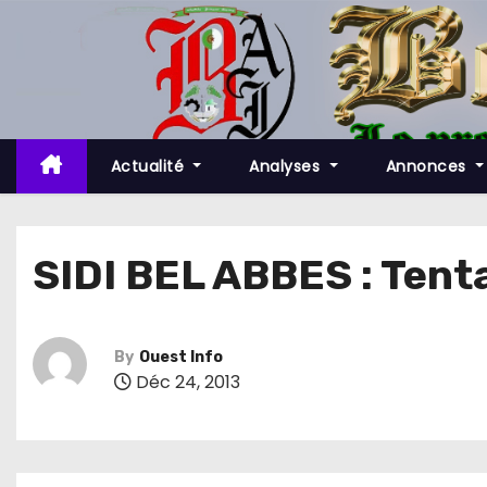
S
k
i
p
t
o
Actualité
Analyses
Annonces
c
o
n
SIDI BEL ABBES : Tent
t
e
n
By
Ouest Info
t
Déc 24, 2013