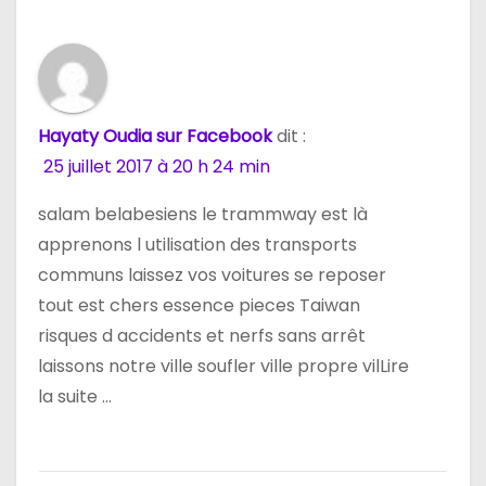
o
n
d
e
Hayaty Oudia sur Facebook
dit :
25 juillet 2017 à 20 h 24 min
l
salam belabesiens le trammway est là
’
apprenons l utilisation des transports
a
communs laissez vos voitures se reposer
tout est chers essence pieces Taiwan
r
risques d accidents et nerfs sans arrêt
t
laissons notre ville soufler ville propre vilLire
la suite …
i
c