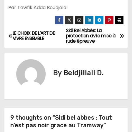
Par Tewfik Adda Boudjelal
Sidi Bel Abbès: La
N
LE CHOIX DE L’ART DE
protection civile mise à
VIVRE ENSEMBLE
rude épreuve
a
v
i
By
Beldjillali D.
g
a
t
9 thoughts on “Sidi bel abbes : Tout
i
n’est pas noir grace au Tramway”