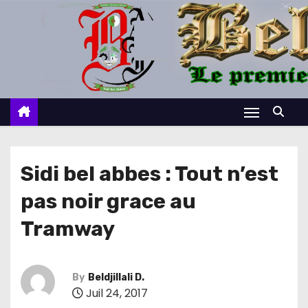
S
k
i
p
t
o
c
o
n
Sidi bel abbes : Tout n’est
t
pas noir grace au
e
n
Tramway
t
By
Beldjillali D.
Juil 24, 2017