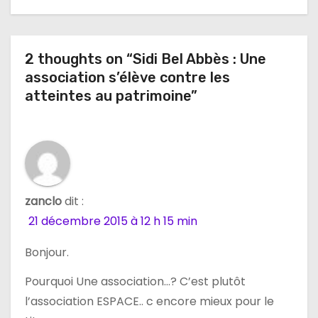
a
t
2 thoughts on “Sidi Bel Abbès : Une
i
association s’élève contre les
o
atteintes au patrimoine”
n
d
e
zanclo
dit :
l
21 décembre 2015 à 12 h 15 min
’
Bonjour.
a
Pourquoi Une association…? C’est plutôt
r
l’association ESPACE.. c encore mieux pour le