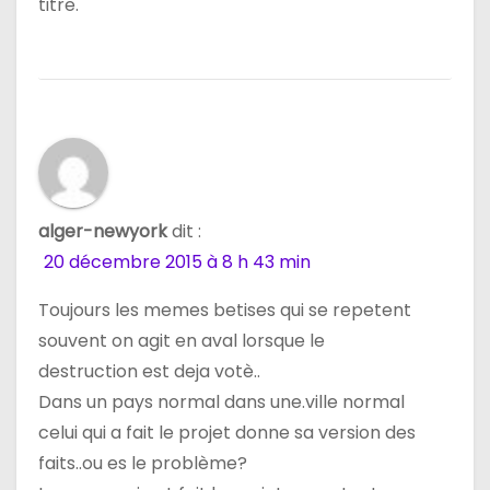
titre.
t
i
c
l
e
alger-newyork
dit :
20 décembre 2015 à 8 h 43 min
Toujours les memes betises qui se repetent
souvent on agit en aval lorsque le
destruction est deja votè..
Dans un pays normal dans une.ville normal
celui qui a fait le projet donne sa version des
faits..ou es le problème?