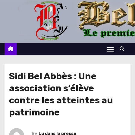
S
k
i
p
t
o
c
o
n
Sidi Bel Abbès : Une
t
association s’élève
e
n
contre les atteintes au
t
patrimoine
By
Lu dans la presse