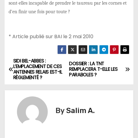
sont-elles incapable de prendre le taureau par les cornes et
d’en finir une fois pour toute ?
* Article publié sur BAI le 2 mai 2010
SIDI BEL-ABBES :
N
DOSSIER : LA TNT
L’EMPLACEMENT DE CES
REMPLACERA T-ELLE LES
ANTENNES RELAIS EST-IL
a
PARABOLES ?
RÈGLEMENTÉ ?
v
i
By
Salim A.
g
a