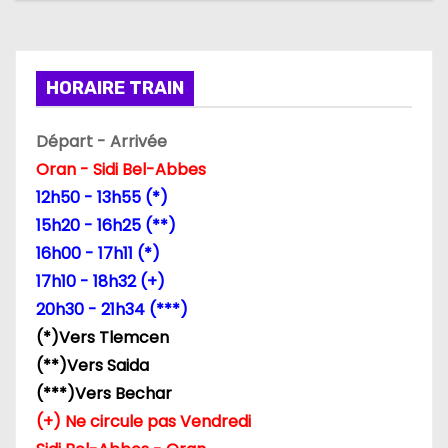
t
i
HORAIRE TRAIN
o
n
Départ - Arrivée
Oran - Sidi Bel-Abbes
d
12h50 - 13h55 (*)
e
15h20 - 16h25 (**)
16h00 - 17h11 (*)
l
17h10 - 18h32 (+)
’
20h30 - 21h34 (***)
(*)Vers Tlemcen
a
(**)Vers Saida
r
(***)Vers Bechar
(+) Ne circule pas Vendredi
t