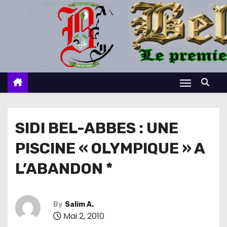
S
k
i
p
t
o
c
o
n
SIDI BEL-ABBES : UNE
t
PISCINE « OLYMPIQUE » A
e
n
L’ABANDON *
t
By
Salim A.
Mai 2, 2010