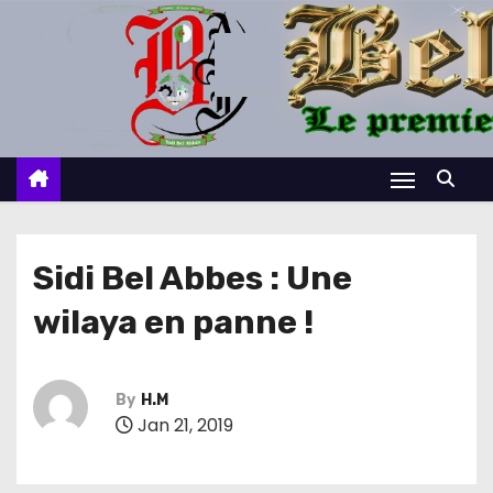
S
k
i
p
t
o
c
o
n
Sidi Bel Abbes : Une
t
wilaya en panne !
e
n
t
By
H.M
Jan 21, 2019