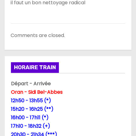
a
il faut un bon nettoyage radical
r
t
Comments are closed.
i
c
l
HORAIRE TRAIN
e
Départ - Arrivée
Oran - Sidi Bel-Abbes
12h50 - 13h55 (*)
15h20 - 16h25 (**)
16h00 - 17h11 (*)
17h10 - 18h32 (+)
20h30 - 21h34 (***)