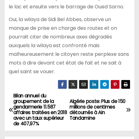
le lac et ensuite vers le barrage de Oued Sarno.
Oui, la wilaya de Sidi Bel Abbes, observe un
manque de prise en charge des routes et on
pourrait citer de nombreux axes dégradés
auxquels la wilaya est confronté mais
malheureusement le citoyen reste perplexe sans
mots à dire devant cet état de fait et ne sait à
quel saint se vouer.
Bilan annuel du
N
groupement de la
Algérie poste: Plus de 150
gendarmerie 11.587
millions de centimes
a
affaires traitées en 2018
détournés à Ain
avec un taux supérieur
Tandamine
v
de 407,97%
i