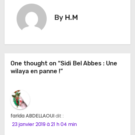
g
By
H.M
a
t
i
o
One thought on “Sidi Bel Abbes : Une
wilaya en panne !”
n
d
e
l
farida ABDELLAOUI
dit :
’
23 janvier 2019 à 21 h 04 min