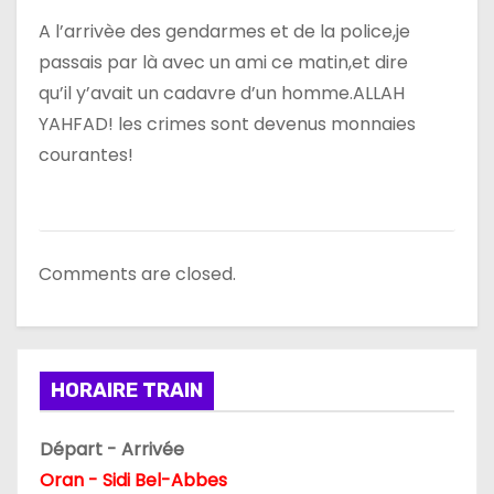
’
A l’arrivèe des gendarmes et de la police,je
a
passais par là avec un ami ce matin,et dire
r
qu’il y’avait un cadavre d’un homme.ALLAH
YAHFAD! les crimes sont devenus monnaies
t
courantes!
i
c
l
Comments are closed.
e
HORAIRE TRAIN
Départ - Arrivée
Oran - Sidi Bel-Abbes