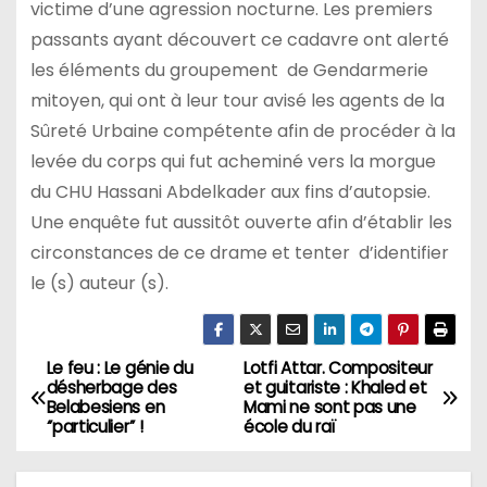
victime d’une agression nocturne. Les premiers
passants ayant découvert ce cadavre ont alerté
les éléments du groupement de Gendarmerie
mitoyen, qui ont à leur tour avisé les agents de la
Sûreté Urbaine compétente afin de procéder à la
levée du corps qui fut acheminé vers la morgue
du CHU Hassani Abdelkader aux fins d’autopsie.
Une enquête fut aussitôt ouverte afin d’établir les
circonstances de ce drame et tenter d’identifier
le (s) auteur (s).
Le feu : Le génie du
Lotfi Attar. Compositeur
N
désherbage des
et guitariste : Khaled et
Belabesiens en
Mami ne sont pas une
a
‘’particulier’’ !
école du raï
v