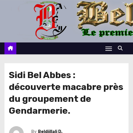
S
k
i
p
t
o
c
o
n
Sidi Bel Abbes :
t
découverte macabre près
e
n
du groupement de
t
Gendarmerie.
By
Beldjillali D.