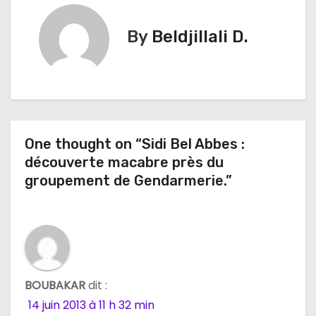
i
By
Beldjillali D.
g
a
t
i
One thought on “Sidi Bel Abbes :
découverte macabre près du
o
groupement de Gendarmerie.”
n
d
e
l
BOUBAKAR
dit :
14 juin 2013 à 11 h 32 min