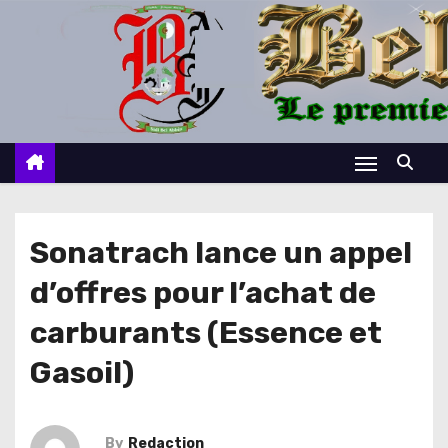
S
k
i
p
t
o
c
o
n
Sonatrach lance un appel
t
d’offres pour l’achat de
e
n
carburants (Essence et
t
Gasoil)
By
Redaction