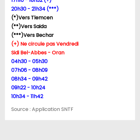
l
17h10 - 18h32 (+)
20h30 - 21h34 (***)
’
(*)Vers Tlemcen
a
(**)Vers Saida
(***)Vers Bechar
r
(+) Ne circule pas Vendredi
t
Sidi Bel-Abbes - Oran
04h30 - 05h30
i
07h06 - 08h09
c
08h34 - 09h42
09h22 - 10h24
l
10h34 - 11h42
e
Source : Application SNTF