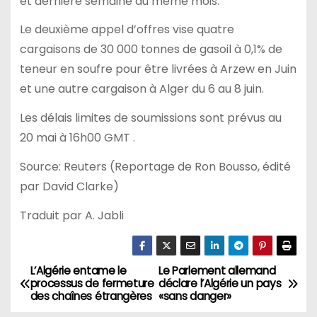
et dernière semaine du même mois.
Le deuxième appel d’offres vise quatre
cargaisons de 30 000 tonnes de gasoil à 0,1% de
teneur en soufre pour être livrées à Arzew en Juin
et une autre cargaison à Alger du 6 au 8 juin.
Les délais limites de soumissions sont prévus au
20 mai à 16h00 GMT .
Source: Reuters (Reportage de Ron Bousso, édité
par David Clarke)
Traduit par A. Jabli
L’Algérie entame le
Le Parlement allemand
N
processus de fermeture
déclare l’Algérie un pays
des chaînes étrangères
«sans danger»
a