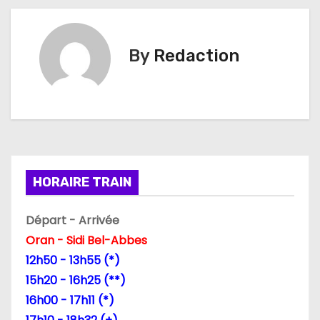
v
i
By
Redaction
g
a
t
i
HORAIRE TRAIN
o
Départ - Arrivée
n
Oran - Sidi Bel-Abbes
d
12h50 - 13h55 (*)
15h20 - 16h25 (**)
e
16h00 - 17h11 (*)