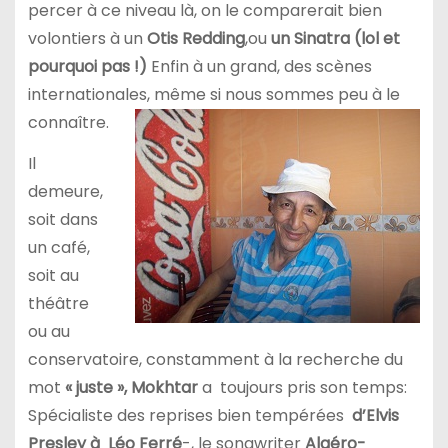
percer à ce niveau là, on le comparerait bien
volontiers à un
Otis Redding
,ou
un Sinatra (lol et
pourquoi pas !)
Enfin à un grand, des scènes
internationales, même si nous sommes peu à le
connaître.
Il
demeure,
soit dans
un café,
soit au
théâtre
ou au
conservatoire, constamment à la recherche du
mot
« juste », Mokhtar
a toujours pris son temps:
Spécialiste des reprises bien tempérées
d’Elvis
Presley à Léo Ferré
-, le songwriter
Algéro-