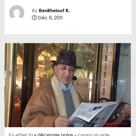
By
BenKhelouf K.
Déc 6, 2011
En effet la
« décennie noire
» causa un vide