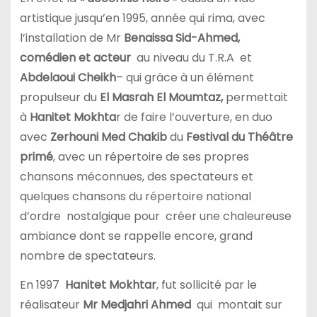
artistique jusqu’en 1995, année qui rima, avec
l’installation de Mr
Benaissa Sid-Ahmed,
comédien et acteur
au niveau du T.R.A et
Abdelaoui Cheikh
– qui grâce à un élément
propulseur du
El Masrah El Moumtaz,
permettait
à
Hanitet
Mokhta
r de faire l’ouverture, en duo
avec
Zerhouni Med Chakib
du
Festival du Théâtre
primé
, avec un répertoire de ses propres
chansons méconnues, des spectateurs et
quelques chansons du répertoire national
d’ordre nostalgique pour créer une chaleureuse
ambiance dont se rappelle encore, grand
nombre de spectateurs.
En 1997
Hanitet Mokhtar
, fut sollicité par le
réalisateur
Mr Medjahri Ahmed
qui montait sur