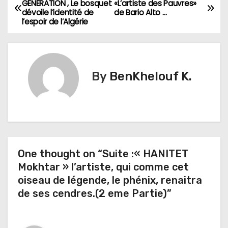
N
GÉNÉRATION , Le bosquet
«L’artiste des Pauvres»
dévoile l’identité de
de Bario Alto …
a
l’espoir de l’Algérie
v
i
By
BenKhelouf K.
g
a
t
i
One thought on “Suite :« HANITET
Mokhtar » l’artiste, qui comme cet
o
oiseau de légende, le phénix, renaitra
n
de ses cendres.(2 eme Partie)”
d