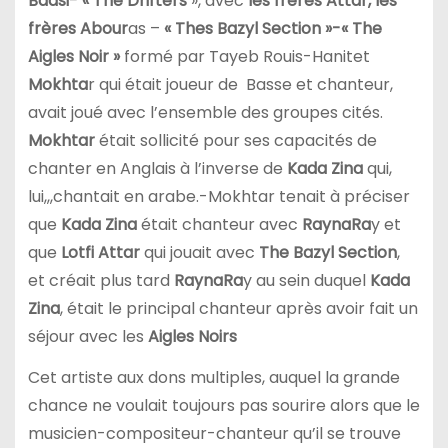
Badsi- « The Drifters
», avec
les frères Attar, les
frères Abour
as –
« Thes Bazyl Section »-«
The
Aigles
Noir »
formé par Tayeb Rouis-Hanitet
Mokhta
r qui était joueur de Basse et chanteur,
avait joué avec l’ensemble des groupes cités.
Mokhtar
était sollicité pour ses capacités de
chanter en Anglais à l’inverse de
Kada Zina
qui,
lui,,,chantait en arabe.-Mokhtar tenait à préciser
que
Kada Zina
était chanteur avec
RaynaRa
y et
que
Lotfi Attar
qui jouait avec
The Bazyl Section
,
et créait plus tard
RaynaRa
y au sein duquel
Kada
Zina
, était le principal chanteur après avoir fait un
séjour avec les
Aigles Noirs
Cet artiste aux dons multiples, auquel la grande
chance ne voulait toujours pas sourire alors que le
musicien-compositeur-chanteur qu’il se trouve