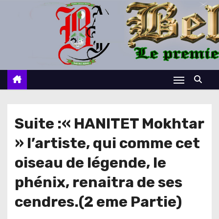
S
k
i
p
t
o
c
o
n
Suite :« HANITET Mokhtar
t
» l’artiste, qui comme cet
e
n
oiseau de légende, le
t
phénix, renaitra de ses
cendres.(2 eme Partie)