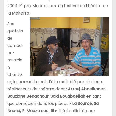
er
2004 1
prix Musical lors du festival de théâtre de
la Mékerra.
Ses
qualités
de
comédi
en-
musicie
n-
chante
ur, lui permettaient d’être sollicité par plusieurs
réalisateurs de théatre dont :
Arrouj Abdelkader,
Bouziane Benachour, Said Bouabdellah
en tant
que comédien dans les pièces
« La Source, Sa
Naoud, El Maaza oual fil »
. Il fut sollicité pour