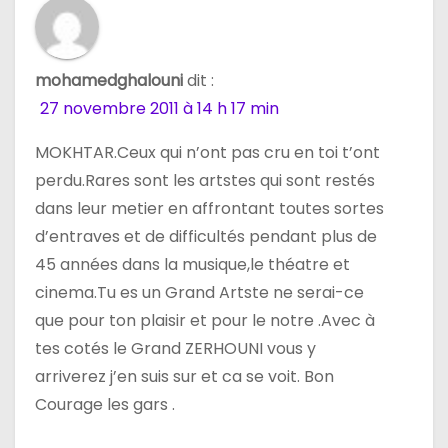
e
l
mohamedghalouni
dit :
’
27 novembre 2011 à 14 h 17 min
a
MOKHTAR.Ceux qui n’ont pas cru en toi t’ont
r
perdu.Rares sont les artstes qui sont restés
dans leur metier en affrontant toutes sortes
t
d’entraves et de difficultés pendant plus de
i
45 années dans la musique,le théatre et
cinema.Tu es un Grand Artste ne serai-ce
c
que pour ton plaisir et pour le notre .Avec à
l
tes cotés le Grand ZERHOUNI vous y
arriverez j’en suis sur et ca se voit. Bon
e
Courage les gars .