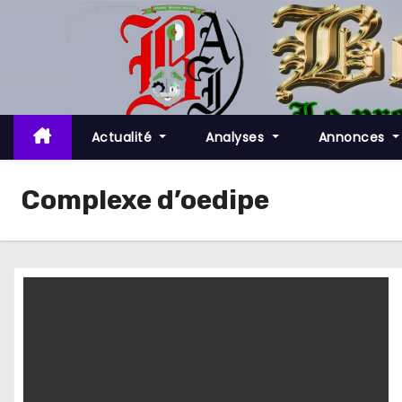
S
k
i
p
t
o
Actualité
Analyses
Annonces
c
o
Complexe d’oedipe
n
t
e
n
t