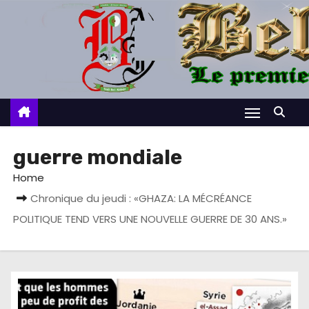
S
k
i
p
t
o
c
o
guerre mondiale
n
Home
t
Chronique du jeudi : «GHAZA: LA MÉCRÉANCE
e
POLITIQUE TEND VERS UNE NOUVELLE GUERRE DE 30 ANS.»
n
t