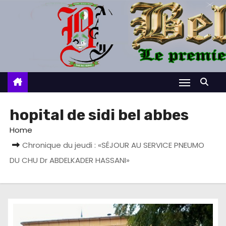
S
k
i
p
t
o
c
o
hopital de sidi bel abbes
n
Home
t
Chronique du jeudi : «SÉJOUR AU SERVICE PNEUMO
e
DU CHU Dr ABDELKADER HASSANI»
n
t