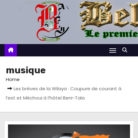
S
k
i
p
t
o
c
o
musique
n
Home
t
Les brèves de la Wilaya : Coupure de courant à
e
l’est et Méchoui à l’hôtel Beni-Tala
n
t