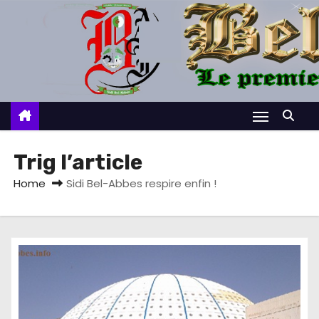
S
k
i
p
t
o
c
o
Trig l’article
n
Home
Sidi Bel-Abbes respire enfin !
t
e
n
t